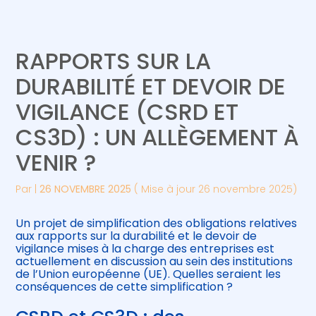
Créer et reprendre une activité
Piloter votre gestion
RAPPORTS SUR LA
Gérer votre quotidien
Suivre votre comptabilité
DURABILITÉ ET DEVOIR DE
VIGILANCE (CSRD ET
Piloter votre entreprise
Gérer vos ressources humaines
CS3D) : UN ALLÈGEMENT À
Développer votre entreprise
VENIR ?
Construire votre patrimoine
Par
|
26 NOVEMBRE 2025
( Mise à jour 26 novembre 2025)
Être prêt pour la facturation
Un projet de simplification des obligations relatives
électronique
aux rapports sur la durabilité et le devoir de
vigilance mises à la charge des entreprises est
actuellement en discussion au sein des institutions
de l’Union européenne (UE). Quelles seraient les
conséquences de cette simplification ?