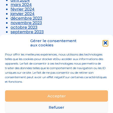
avril 2024
mars 2024
février 2024
janvier 2024
décembre 2023
novembre 2023
octobre 2023
septembre 2023
août 2023
juillet 2023
Gérer le consentement
juin 2023
aux cookies
mai 2023
avril 2023
Pour offrir les meilleures expériences, nous utilisons des technologies
mars 2023
telles que les cookies pour stocker et/ou accéder aux informations des
appareils. Le fait de consentir à ces technologies nous permettra de
traiter des données telles que le comportement de navigation ou les ID
uniques sur ce site. Le fait de ne pas consentir ou de retirer son
consentement peut avoir un effet négatif sur certaines caractéristiques
et fonctions.
Footer
Accepter
02 96 52 68 68
Linkedin
Principale
Refuser