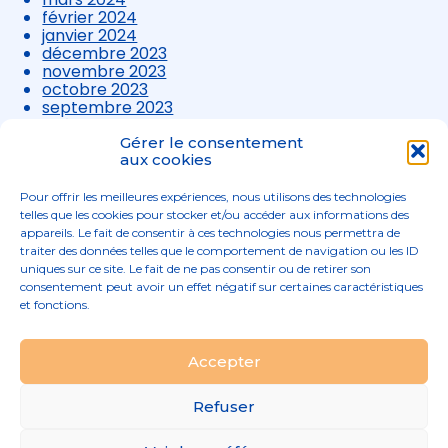
février 2024
janvier 2024
décembre 2023
novembre 2023
octobre 2023
septembre 2023
août 2023
juillet 2023
Gérer le consentement
juin 2023
aux cookies
mai 2023
avril 2023
Pour offrir les meilleures expériences, nous utilisons des technologies
mars 2023
telles que les cookies pour stocker et/ou accéder aux informations des
appareils. Le fait de consentir à ces technologies nous permettra de
traiter des données telles que le comportement de navigation ou les ID
uniques sur ce site. Le fait de ne pas consentir ou de retirer son
consentement peut avoir un effet négatif sur certaines caractéristiques
et fonctions.
Footer
Accepter
02 96 52 68 68
Linkedin
Principale
Refuser
MENTIONS LÉGALES