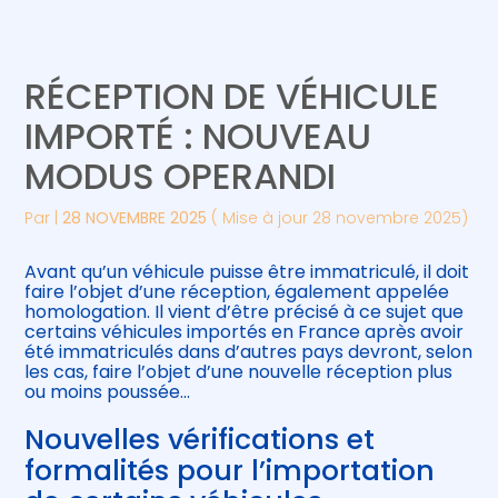
Créer et reprendre une activité
Piloter votre gestion
RÉCEPTION DE VÉHICULE
Gérer votre quotidien
Suivre votre comptabilité
IMPORTÉ : NOUVEAU
MODUS OPERANDI
Piloter votre entreprise
Gérer vos ressources humaines
Par
|
28 NOVEMBRE 2025
( Mise à jour 28 novembre 2025)
Développer votre entreprise
Avant qu’un véhicule puisse être immatriculé, il doit
Construire votre patrimoine
faire l’objet d’une réception, également appelée
homologation. Il vient d’être précisé à ce sujet que
certains véhicules importés en France après avoir
Être prêt pour la facturation
été immatriculés dans d’autres pays devront, selon
électronique
les cas, faire l’objet d’une nouvelle réception plus
ou moins poussée…
Nouvelles vérifications et
formalités pour l’importation