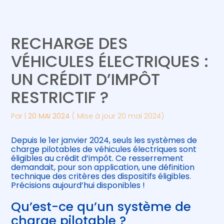
Créer et reprendre une activité
Piloter votre gestion
RECHARGE DES
Gérer votre quotidien
Suivre votre comptabilité
VÉHICULES ÉLECTRIQUES :
UN CRÉDIT D’IMPÔT
Piloter votre entreprise
Gérer vos ressources humaines
RESTRICTIF ?
Développer votre entreprise
Par
|
20 MAI 2024
( Mise à jour 20 mai 2024)
Construire votre patrimoine
Depuis le 1er janvier 2024, seuls les systèmes de
charge pilotables de véhicules électriques sont
Être prêt pour la facturation
éligibles au crédit d’impôt. Ce resserrement
électronique
demandait, pour son application, une définition
technique des critères des dispositifs éligibles.
Précisions aujourd’hui disponibles !
Qu’est-ce qu’un système de
charge pilotable ?