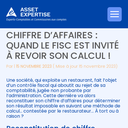
Créer et reprendre une activité
Piloter votre gestion
Aller
RECONSTITUTION DE
au
contenu
Gérer votre quotidien
Suivre votre comptabilité
CHIFFRE D’AFFAIRES :
QUAND LE FISC EST INVITÉ
Piloter votre entreprise
Gérer vos ressources humaines
À REVOIR SON CALCUL !
Développer votre entreprise
Par
|
15 NOVEMBRE 2023
( Mise à jour 15 novembre 2023)
Construire votre patrimoine
Une société, qui exploite un restaurant, fait l’objet
d’un contrôle fiscal qui aboutit au rejet de sa
Être prêt pour la facturation
comptabilité, jugée non probante par
électronique
l’administration. Cette dernière va alors
reconstituer son chiffre d’affaires pour déterminer
son résultat imposable en suivant une méthode de
calcul… contestée par le restaurateur… À tort ou à
raison ?