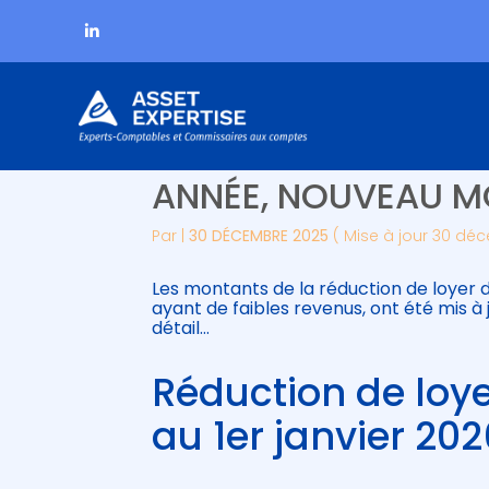
Subheader
Aller
RÉDUCTION DE LOYER
au
contenu
ANNÉE, NOUVEAU M
Par
|
30 DÉCEMBRE 2025
( Mise à jour 30 dé
Les montants de la réduction de loyer d
ayant de faibles revenus, ont été mis à j
détail…
Réduction de loye
au 1er janvier 20