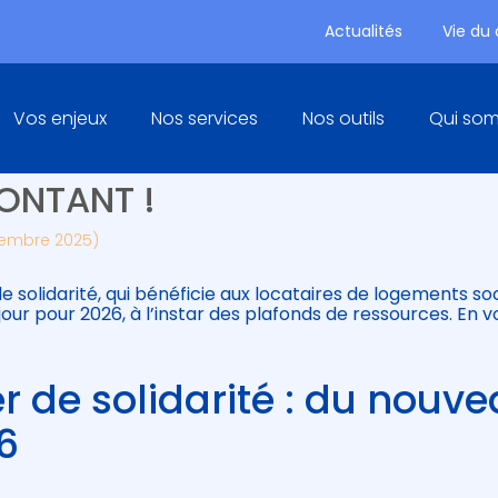
Actualités
Vie du
Principal
Vos enjeux
Nos services
Nos outils
Qui so
 DE SOLIDARITÉ : NOUVELLE
ONTANT !
cembre 2025)
e solidarité, qui bénéficie aux locataires de logements so
our pour 2026, à l’instar des plafonds de ressources. En vo
r de solidarité : du nouv
26