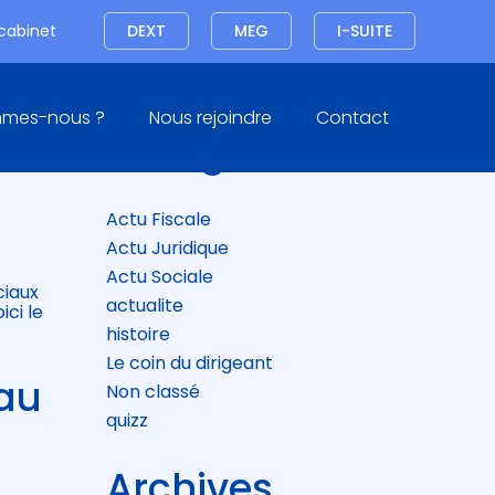
Connexion
 cabinet
DEXT
MEG
I-SUITE
Blog
mmes-nous ?
Nous rejoindre
Contact
sidebar
Catégories
Actu Fiscale
Actu Juridique
Actu Sociale
ciaux
actualite
ici le
histoire
Le coin du dirigeant
eau
Non classé
quizz
Archives