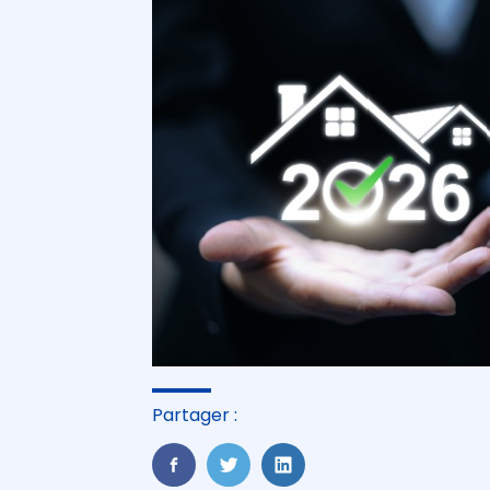
Partager :
FaceBook
Twitter
LinkedIn