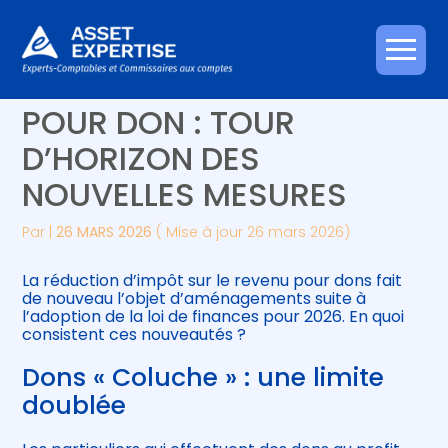
Créer et reprendre une activité
Piloter votre gestion
Aller
RÉDUCTION D’IMPÔT
au
contenu
Gérer votre quotidien
Suivre votre comptabilité
POUR DON : TOUR
D’HORIZON DES
Piloter votre entreprise
Gérer vos ressources humaines
NOUVELLES MESURES
Développer votre entreprise
Par
|
26 MARS 2026
( Mise à jour 26 mars 2026)
Construire votre patrimoine
La réduction d’impôt sur le revenu pour dons fait
de nouveau l’objet d’aménagements suite à
Être prêt pour la facturation
l’adoption de la loi de finances pour 2026. En quoi
électronique
consistent ces nouveautés ?
Dons « Coluche » : une limite
doublée