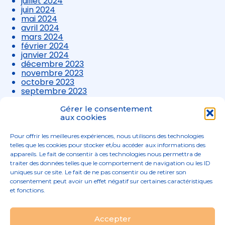
juillet 2024
juin 2024
mai 2024
avril 2024
mars 2024
février 2024
janvier 2024
décembre 2023
novembre 2023
octobre 2023
septembre 2023
août 2023
juillet 2023
Gérer le consentement
juin 2023
aux cookies
mai 2023
avril 2023
Pour offrir les meilleures expériences, nous utilisons des technologies
mars 2023
telles que les cookies pour stocker et/ou accéder aux informations des
appareils. Le fait de consentir à ces technologies nous permettra de
traiter des données telles que le comportement de navigation ou les ID
uniques sur ce site. Le fait de ne pas consentir ou de retirer son
consentement peut avoir un effet négatif sur certaines caractéristiques
et fonctions.
Footer
Accepter
02 96 52 68 68
Linkedin