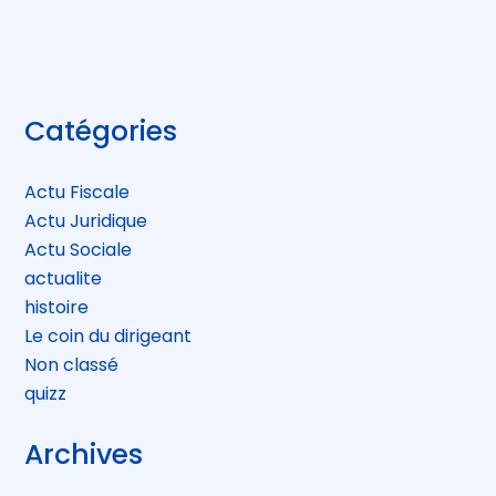
FaceBook
Twitter
LinkedIn
Blog
Catégories
sidebar
Actu Fiscale
Actu Juridique
Actu Sociale
actualite
histoire
Le coin du dirigeant
Non classé
quizz
Archives