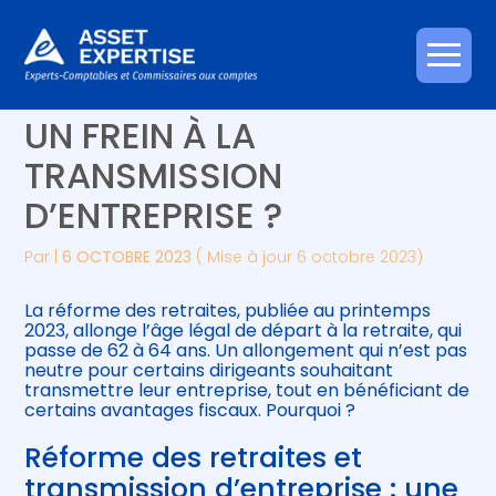
Créer et reprendre une activité
Piloter votre gestion
Aller
RÉFORME DES RETRAITES :
au
contenu
Gérer votre quotidien
Suivre votre comptabilité
UN FREIN À LA
TRANSMISSION
Piloter votre entreprise
Gérer vos ressources humaines
D’ENTREPRISE ?
Développer votre entreprise
Par
|
6 OCTOBRE 2023
( Mise à jour 6 octobre 2023)
Construire votre patrimoine
La réforme des retraites, publiée au printemps
2023, allonge l’âge légal de départ à la retraite, qui
Être prêt pour la facturation
passe de 62 à 64 ans. Un allongement qui n’est pas
électronique
neutre pour certains dirigeants souhaitant
transmettre leur entreprise, tout en bénéficiant de
certains avantages fiscaux. Pourquoi ?
Réforme des retraites et
transmission d’entreprise : une