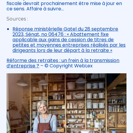
fiscale devrait prochainement être mise à jour en
ce sens. Affaire à suivre…
Sources :
Réponse ministérielle Gatel du 28 septembre
2023, Sénat, no 06476 : « Abattement fixe
applicable aux gains de cession de titres de
petites et moyennes entreprises réalisés par les
dirigeants lors de leur départ à la retraite »
Réforme des retraites : un frein à la transmission
d’entreprise ?
– © Copyright WebLex