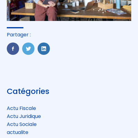
Partager :
FaceBook
Twitter
LinkedIn
Blog
Catégories
sidebar
Actu Fiscale
Actu Juridique
Actu Sociale
actualite