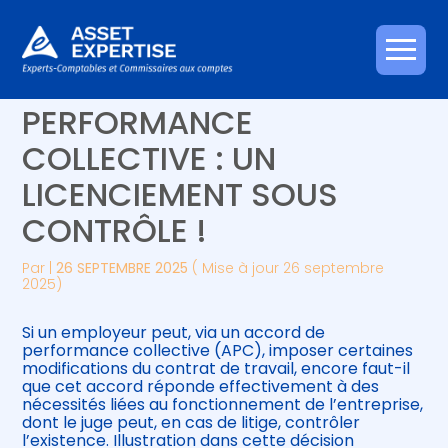
Créer et reprendre une activité
Piloter votre gestion
Aller
REFUS D’UN ACCORD DE
au
contenu
Gérer votre quotidien
Suivre votre comptabilité
PERFORMANCE
COLLECTIVE : UN
Piloter votre entreprise
Gérer vos ressources humaines
LICENCIEMENT SOUS
Développer votre entreprise
CONTRÔLE !
Construire votre patrimoine
Par
|
26 SEPTEMBRE 2025
( Mise à jour 26 septembre
2025)
Être prêt pour la facturation
électronique
Si un employeur peut, via un accord de
performance collective (APC), imposer certaines
modifications du contrat de travail, encore faut-il
que cet accord réponde effectivement à des
nécessités liées au fonctionnement de l’entreprise,
dont le juge peut, en cas de litige, contrôler
l’existence. Illustration dans cette décision