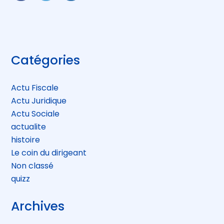
FaceBook
Twitter
LinkedIn
Blog
Catégories
sidebar
Actu Fiscale
Actu Juridique
Actu Sociale
actualite
histoire
Le coin du dirigeant
Non classé
quizz
Archives