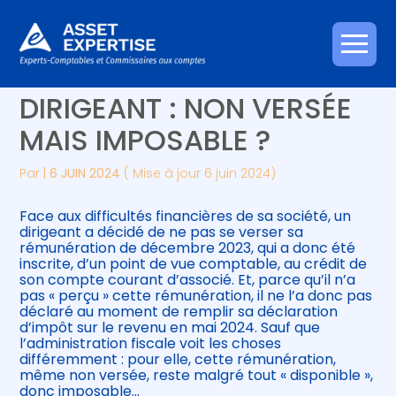
Créer et reprendre une activité
Piloter votre gestion
Aller
RÉMUNÉRATION DE
au
contenu
Gérer votre quotidien
Suivre votre comptabilité
DIRIGEANT : NON VERSÉE
MAIS IMPOSABLE ?
Piloter votre entreprise
Gérer vos ressources humaines
Par
|
6 JUIN 2024
( Mise à jour 6 juin 2024)
Développer votre entreprise
Face aux difficultés financières de sa société, un
Construire votre patrimoine
dirigeant a décidé de ne pas se verser sa
rémunération de décembre 2023, qui a donc été
inscrite, d’un point de vue comptable, au crédit de
Être prêt pour la facturation
son compte courant d’associé. Et, parce qu’il n’a
électronique
pas « perçu » cette rémunération, il ne l’a donc pas
déclaré au moment de remplir sa déclaration
d’impôt sur le revenu en mai 2024. Sauf que
l’administration fiscale voit les choses
différemment : pour elle, cette rémunération,
même non versée, reste malgré tout « disponible »,
donc imposable…