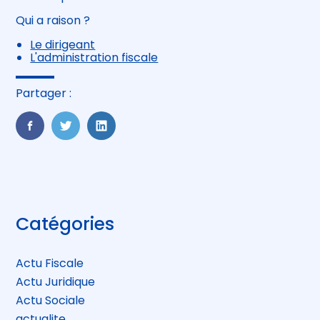
Qui a raison ?
Le dirigeant
L'administration fiscale
Partager :
FaceBook
Twitter
LinkedIn
Blog
Catégories
sidebar
Actu Fiscale
Actu Juridique
Actu Sociale
actualite