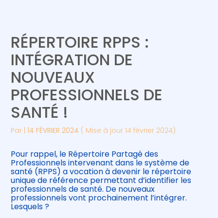
Créer et reprendre une activité
Piloter votre gestion
RÉPERTOIRE RPPS :
Gérer votre quotidien
Suivre votre comptabilité
INTÉGRATION DE
NOUVEAUX
Piloter votre entreprise
Gérer vos ressources humaines
PROFESSIONNELS DE
Développer votre entreprise
SANTÉ !
Construire votre patrimoine
Par
|
14 FÉVRIER 2024
( Mise à jour 14 février 2024)
Être prêt pour la facturation
Pour rappel, le Répertoire Partagé des
électronique
Professionnels intervenant dans le système de
santé (RPPS) a vocation à devenir le répertoire
unique de référence permettant d’identifier les
professionnels de santé. De nouveaux
professionnels vont prochainement l’intégrer.
Lesquels ?