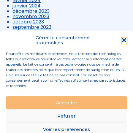
février 2024
janvier 2024
décembre 2023
novembre 2023
octobre 2023
septembre 2023
août 2023
juillet 2023
Gérer le consentement
juin 2023
aux cookies
mai 2023
avril 2023
Pour offrir les meilleures expériences, nous utilisons des technologies
mars 2023
telles que les cookies pour stocker et/ou accéder aux informations des
appareils. Le fait de consentir à ces technologies nous permettra de
traiter des données telles que le comportement de navigation ou les ID
uniques sur ce site. Le fait de ne pas consentir ou de retirer son
consentement peut avoir un effet négatif sur certaines caractéristiques
et fonctions.
Footer
Accepter
02 96 52 68 68
Linkedin
Principale
Refuser
Footer
MENTIONS LÉGALES
Voir les préférences
PLAN DU SITE