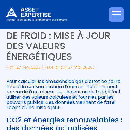
Créer et reprendre une activité
Piloter votre gestion
Aller
RÉSEAUX DE CHALEUR ET
au
contenu
Gérer votre quotidien
Suivre votre comptabilité
DE FROID : MISE À JOUR
DES VALEURS
Piloter votre entreprise
Gérer vos ressources humaines
ÉNERGÉTIQUES
Développer votre entreprise
Par
|
27 MAI 2026
( Mise à jour 27 mai 2026)
Construire votre patrimoine
Pour calculer les émissions de gaz à effet de serre
liées à la consommation d’énergie d’un bâtiment
Être prêt pour la facturation
raccordé à un réseau de chaleur ou de froid, il faut
électronique
utiliser des valeurs calculées et fournies par les
pouvoirs publics. Ces données viennent de faire
l’objet d’une mise à jour…
CO2 et énergies renouvelables :
des données actualisées