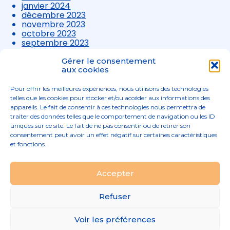
janvier 2024
décembre 2023
novembre 2023
octobre 2023
septembre 2023
août 2023
juillet 2023
Gérer le consentement
juin 2023
aux cookies
mai 2023
avril 2023
Pour offrir les meilleures expériences, nous utilisons des technologies
mars 2023
telles que les cookies pour stocker et/ou accéder aux informations des
appareils. Le fait de consentir à ces technologies nous permettra de
traiter des données telles que le comportement de navigation ou les ID
uniques sur ce site. Le fait de ne pas consentir ou de retirer son
consentement peut avoir un effet négatif sur certaines caractéristiques
et fonctions.
Footer
Accepter
02 96 52 68 68
Linkedin
Principale
Refuser
Footer
MENTIONS LÉGALES
Voir les préférences
PLAN DU SITE