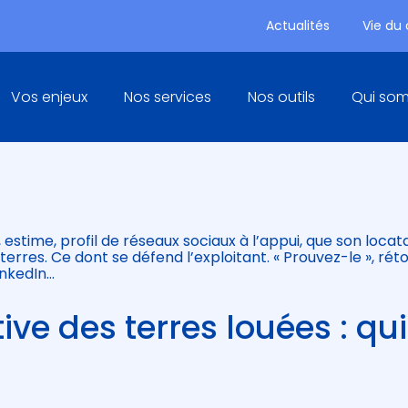
Actualités
Vie du
Principal
Vos enjeux
Nos services
Nos outils
Qui so
AIL RURAL : UN LOCATAIRE TR
estime, profil de réseaux sociaux à l’appui, que son locat
terres. Ce dont se défend l’exploitant. « Prouvez-le », rét
LinkedIn…
tive des terres louées : qui