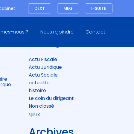
Connexion
 cabinet
DEXT
MEG
I-SUITE
Blog
mmes-nous ?
Nous rejoindre
Contact
sidebar
Catégories
OP
Actu Fiscale
Actu Juridique
Actu Sociale
aire
actualite
orque
histoire
Le coin du dirigeant
Non classé
quizz
Archives