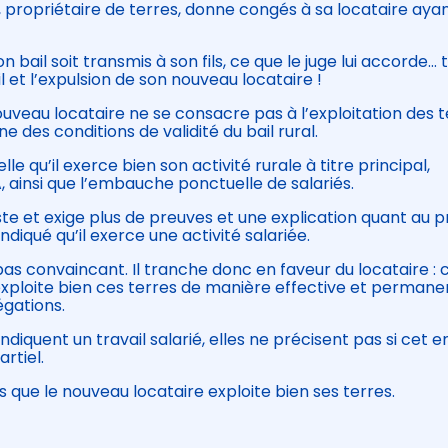
 propriétaire de terres, donne congés à sa locataire aya
on bail soit transmis à son fils, ce que le juge lui accorde… 
l et l’expulsion de son nouveau locataire !
nouveau locataire ne se consacre pas à l’exploitation des 
 des conditions de validité du bail rural.
lle qu’il exerce bien son activité rurale à titre principal,
, ainsi que l’embauche ponctuelle de salariés.
te et exige plus de preuves et une explication quant au pr
indiqué qu’il exerce une activité salariée.
t pas convaincant. Il tranche donc en faveur du locataire : 
 exploite bien ces terres de manière effective et permane
égations.
 indiquent un travail salarié, elles ne précisent pas si cet 
rtiel.
es que le nouveau locataire exploite bien ses terres.