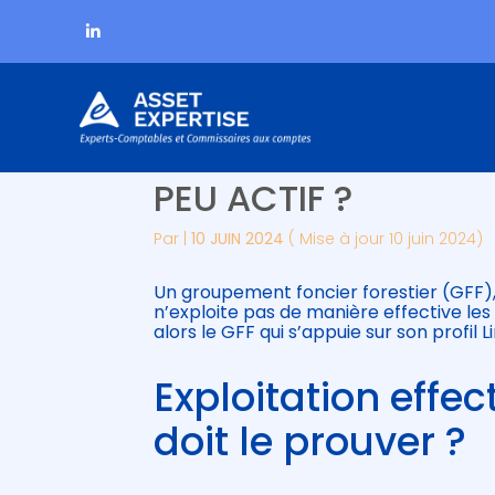
Subheader
Aller
RÉSILIATION D’UN B
au
contenu
PEU ACTIF ?
Par
|
10 JUIN 2024
( Mise à jour 10 juin 2024)
Un groupement foncier forestier (GFF), 
n’exploite pas de manière effective les 
alors le GFF qui s’appuie sur son profil 
Exploitation effec
doit le prouver ?