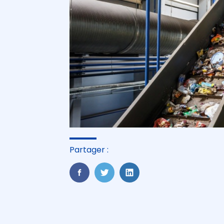
Partager :
FaceBook
Twitter
LinkedIn