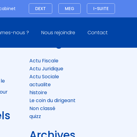
Connexion
 cabinet
DEXT
MEG
I-SUITE
Blog
mmes-nous ?
Nous rejoindre
Contact
sidebar
Catégories
Actu Fiscale
Actu Juridique
Actu Sociale
 le
actualite
pour
histoire
Le coin du dirigeant
Non classé
ls
quizz
Archives