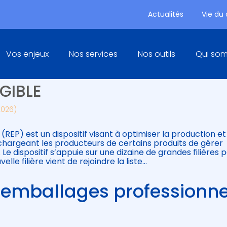
Actualités
Vie du
Principal
Vos enjeux
Nos services
Nos outils
Qui so
ARGIE DU PRODUCTEUR : UNE
IGIBLE
2026)
(REP) est un dispositif visant à optimiser la production et
chargeant les producteurs de certains produits de gérer
 Le dispositif s’appuie sur une dizaine de grandes filières 
elle filière vient de rejoindre la liste…
des emballages professionne