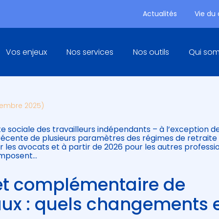
Actualités
Vie du
Principal
Vos enjeux
Nos services
Nos outils
Qui so
SSIONS LIBÉRALES : DES
vembre 2025)
e sociale des travailleurs indépendants – à l’exception d
récente de plusieurs paramètres des régimes de retraite 
 les avocats et à partir de 2026 pour les autres professi
’imposent…
et complémentaire de
raux : quels changements 