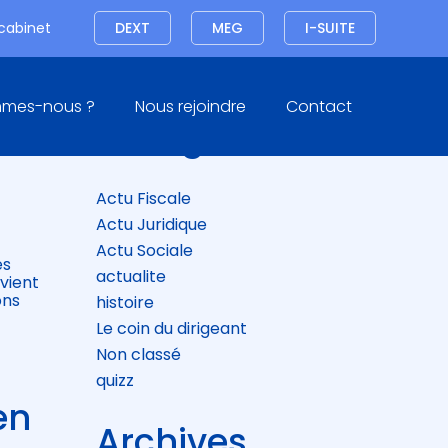
Connexion
 cabinet
DEXT
MEG
I-SUITE
Blog
mmes-nous ?
Nous rejoindre
Contact
sidebar
Catégories
Actu Fiscale
Actu Juridique
Actu Sociale
es
actualite
vient
ons
histoire
Le coin du dirigeant
Non classé
quizz
en
Archives