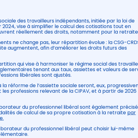
ociale des travailleurs indépendants, initiée par la loi de
2024, vise à simplifier le calcul des cotisations tout en
ouvrent réellement des droits, notamment pour la retraite
ments ne change pas, leur répartition évolue : la CSG-CRD
aite augmentent, afin d’améliorer les droits futurs des
tion qui vise à harmoniser le régime social des travaill
glementaires tenant aux taux, assiettes et valeurs de ser
sions libérales sont ajustés.
à la réforme de l’assiette sociale seront, eux, progressiv
 les professions relevant de la CIPAV, et à partir de 2026
aborateur du professionnel libéral sont également précisé
alités de calcul de sa propre cotisation à la retraite
par
e.
laborateur du professionnel libéral peut choisir lui-même
plémentaire.