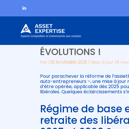
Subheader
Aller
RETRAITE DES PROFE
au
contenu
ÉVOLUTIONS !
Par
|
26 NOVEMBRE 2025
( Mise à jour 26 no
Pour parachever la réforme de l’assiett
auto-entrepreneurs –, une mise à jour 
d’être opérée, applicable dès 2025 pour
libérales. Quelques éclaircissements s
Régime de base 
retraite des libé