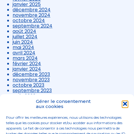
janvier 2025
décembre 2024
novembre 2024
octobre 2024
septembre 2024
août 2024
juillet 2024
juin 2024
mai 2024
avril 2024
mars 2024
février 2024
janvier 2024
décembre 2023
novembre 2023
octobre 2023
septembre 2023
août 2023
juillet 2023
Gérer le consentement
juin 2023
aux cookies
mai 2023
avril 2023
Pour offrir les meilleures expériences, nous utilisons des technologies
mars 2023
telles que les cookies pour stocker et/ou accéder aux informations des
appareils. Le fait de consentir à ces technologies nous permettra de
traiter des données telles que le comportement de navigation ou les ID