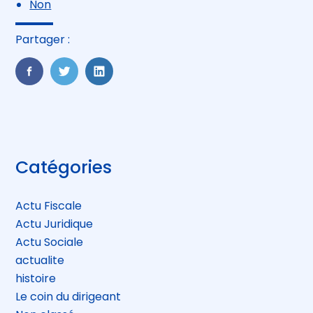
Non
Partager :
FaceBook
Twitter
LinkedIn
Blog
Catégories
sidebar
Actu Fiscale
Actu Juridique
Actu Sociale
actualite
histoire
Le coin du dirigeant