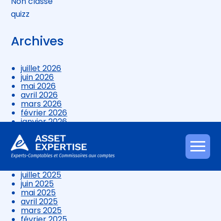
Non classé
quizz
Archives
juillet 2026
juin 2026
mai 2026
avril 2026
mars 2026
février 2026
janvier 2026
décembre 2025
novembre 2025
octobre 2025
Aller
septembre 2025
au
août 2025
contenu
juillet 2025
juin 2025
mai 2025
avril 2025
mars 2025
février 2025