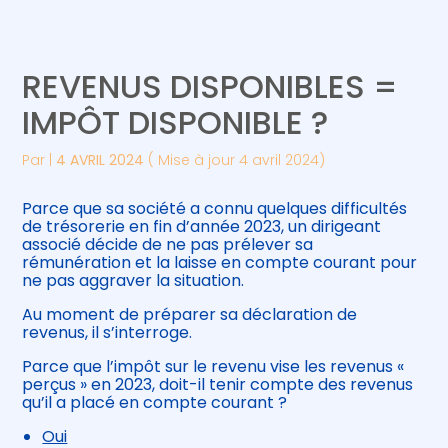
Créer et reprendre une activité
Piloter votre gestion
REVENUS DISPONIBLES =
Gérer votre quotidien
Suivre votre comptabilité
IMPÔT DISPONIBLE ?
Piloter votre entreprise
Gérer vos ressources humaines
Par
|
4 AVRIL 2024
( Mise à jour 4 avril 2024)
Développer votre entreprise
Parce que sa société a connu quelques difficultés
de trésorerie en fin d’année 2023, un dirigeant
associé décide de ne pas prélever sa
Construire votre patrimoine
rémunération et la laisse en compte courant pour
ne pas aggraver la situation.
Être prêt pour la facturation
Au moment de préparer sa déclaration de
électronique
revenus, il s’interroge.
Parce que l’impôt sur le revenu vise les revenus «
perçus » en 2023, doit-il tenir compte des revenus
qu’il a placé en compte courant ?
Oui