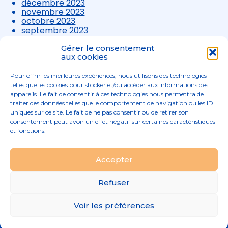
décembre 2023
novembre 2023
octobre 2023
septembre 2023
août 2023
juillet 2023
Gérer le consentement
juin 2023
aux cookies
mai 2023
avril 2023
Pour offrir les meilleures expériences, nous utilisons des technologies
mars 2023
telles que les cookies pour stocker et/ou accéder aux informations des
appareils. Le fait de consentir à ces technologies nous permettra de
traiter des données telles que le comportement de navigation ou les ID
uniques sur ce site. Le fait de ne pas consentir ou de retirer son
consentement peut avoir un effet négatif sur certaines caractéristiques
et fonctions.
Footer
Accepter
02 96 52 68 68
Linkedin
Principale
Refuser
Footer
MENTIONS LÉGALES
Voir les préférences
PLAN DU SITE
Conception et réalisation
Classe 7