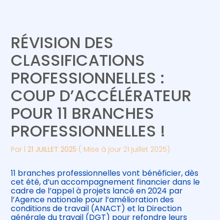
Créer et reprendre une activité
Piloter votre gestion
RÉVISION DES
Gérer votre quotidien
Suivre votre comptabilité
CLASSIFICATIONS
PROFESSIONNELLES :
Piloter votre entreprise
Gérer vos ressources humaines
COUP D’ACCÉLÉRATEUR
Développer votre entreprise
POUR 11 BRANCHES
PROFESSIONNELLES !
Construire votre patrimoine
Par
|
21 JUILLET 2025
( Mise à jour 21 juillet 2025)
Être prêt pour la facturation
électronique
11 branches professionnelles vont bénéficier, dès
cet été, d’un accompagnement financier dans le
cadre de l’appel à projets lancé en 2024 par
l’Agence nationale pour l’amélioration des
conditions de travail (ANACT) et la Direction
générale du travail (DGT) pour refondre leurs