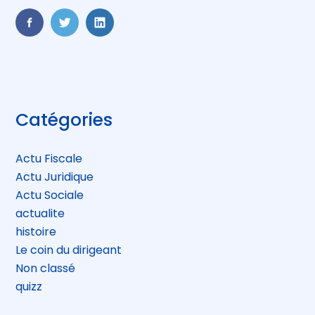
FaceBook
Twitter
LinkedIn
Blog
Catégories
sidebar
Actu Fiscale
Actu Juridique
Actu Sociale
actualite
histoire
Le coin du dirigeant
Non classé
quizz