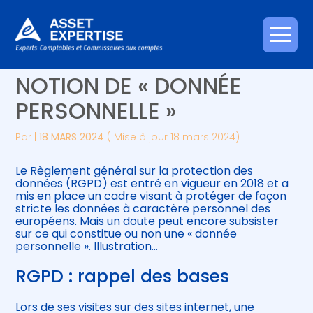
Créer et reprendre une activité
Piloter votre gestion
Aller
RGPD : RETOUR SUR LA
au
contenu
Gérer votre quotidien
Suivre votre comptabilité
NOTION DE « DONNÉE
PERSONNELLE »
Piloter votre entreprise
Gérer vos ressources humaines
Par
|
18 MARS 2024
( Mise à jour 18 mars 2024)
Développer votre entreprise
Le Règlement général sur la protection des
Construire votre patrimoine
données (RGPD) est entré en vigueur en 2018 et a
mis en place un cadre visant à protéger de façon
stricte les données à caractère personnel des
Être prêt pour la facturation
européens. Mais un doute peut encore subsister
électronique
sur ce qui constitue ou non une « donnée
personnelle ». Illustration…
RGPD : rappel des bases
Lors de ses visites sur des sites internet, une