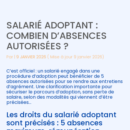
Créer et reprendre une activité
Piloter votre gestion
SALARIÉ ADOPTANT :
Gérer votre quotidien
Suivre votre comptabilité
COMBIEN D’ABSENCES
AUTORISÉES ?
Piloter votre entreprise
Gérer vos ressources humaines
Par
|
9 JANVIER 2026
( Mise à jour 9 janvier 2026)
Développer votre entreprise
C’est officiel : un salarié engagé dans une
Construire votre patrimoine
procédure d’adoption peut bénéficier de 5
absences autorisées pour se rendre aux entretiens
d’agrément. Une clarification importante pour
Être prêt pour la facturation
sécuriser le parcours d’adoption, sans perte de
électronique
salaire, selon des modalités qui viennent d’être
précisées…
Les droits du salarié adoptant
sont précisés : 5 absences