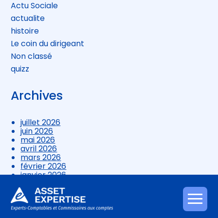
Actu Sociale
actualite
histoire
Le coin du dirigeant
Non classé
quizz
Archives
juillet 2026
juin 2026
mai 2026
avril 2026
mars 2026
février 2026
janvier 2026
décembre 2025
novembre 2025
octobre 2025
Aller
septembre 2025
au