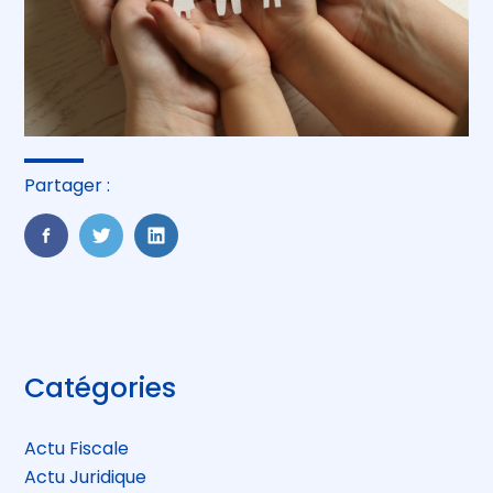
Partager :
FaceBook
Twitter
LinkedIn
Blog
Catégories
sidebar
Actu Fiscale
Actu Juridique