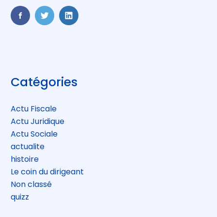
FaceBook
Twitter
LinkedIn
Blog
Catégories
sidebar
Actu Fiscale
Actu Juridique
Actu Sociale
actualite
histoire
Le coin du dirigeant
Non classé
quizz