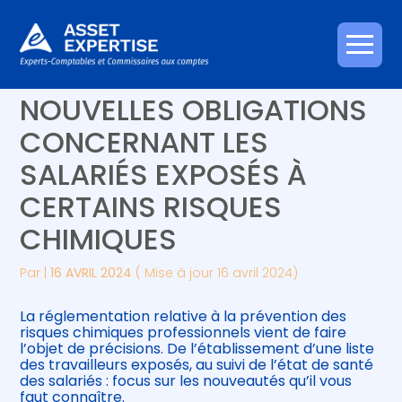
Créer et reprendre une activité
Piloter votre gestion
Aller
SANTÉ AU TRAVAIL : DE
au
contenu
Gérer votre quotidien
Suivre votre comptabilité
NOUVELLES OBLIGATIONS
CONCERNANT LES
Piloter votre entreprise
Gérer vos ressources humaines
SALARIÉS EXPOSÉS À
Développer votre entreprise
CERTAINS RISQUES
CHIMIQUES
Construire votre patrimoine
Par
|
16 AVRIL 2024
( Mise à jour 16 avril 2024)
Être prêt pour la facturation
électronique
La réglementation relative à la prévention des
risques chimiques professionnels vient de faire
l’objet de précisions. De l’établissement d’une liste
des travailleurs exposés, au suivi de l’état de santé
des salariés : focus sur les nouveautés qu’il vous
faut connaître.