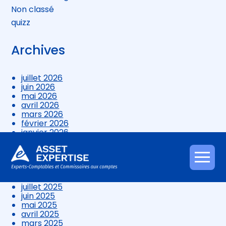
Non classé
quizz
Archives
juillet 2026
juin 2026
mai 2026
avril 2026
mars 2026
février 2026
janvier 2026
décembre 2025
novembre 2025
octobre 2025
Aller
septembre 2025
au
août 2025
contenu
juillet 2025
juin 2025
mai 2025
avril 2025
mars 2025