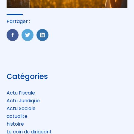
Partager :
FaceBook
Twitter
LinkedIn
Blog
Catégories
sidebar
Actu Fiscale
Actu Juridique
Actu Sociale
actualite
histoire
Le coin du dirigeant