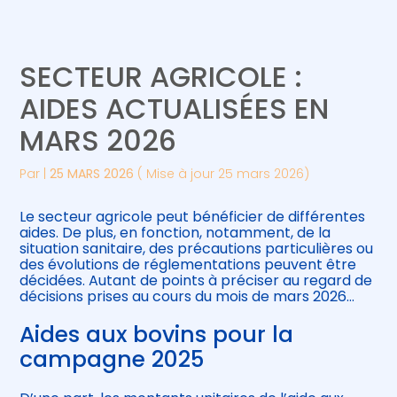
Créer et reprendre une activité
Piloter votre gestion
SECTEUR AGRICOLE :
Gérer votre quotidien
Suivre votre comptabilité
AIDES ACTUALISÉES EN
MARS 2026
Piloter votre entreprise
Gérer vos ressources humaines
Par
|
25 MARS 2026
( Mise à jour 25 mars 2026)
Développer votre entreprise
Le secteur agricole peut bénéficier de différentes
Construire votre patrimoine
aides. De plus, en fonction, notamment, de la
situation sanitaire, des précautions particulières ou
des évolutions de réglementations peuvent être
Être prêt pour la facturation
décidées. Autant de points à préciser au regard de
électronique
décisions prises au cours du mois de mars 2026…
Aides aux bovins pour la
campagne 2025