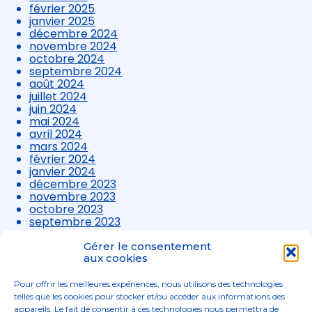
février 2025
janvier 2025
décembre 2024
novembre 2024
octobre 2024
septembre 2024
août 2024
juillet 2024
juin 2024
mai 2024
avril 2024
mars 2024
février 2024
janvier 2024
décembre 2023
novembre 2023
octobre 2023
septembre 2023
août 2023
juillet 2023
Gérer le consentement
juin 2023
aux cookies
mai 2023
avril 2023
Pour offrir les meilleures expériences, nous utilisons des technologies
mars 2023
telles que les cookies pour stocker et/ou accéder aux informations des
appareils. Le fait de consentir à ces technologies nous permettra de