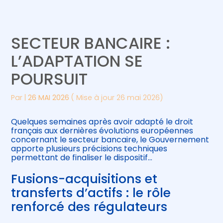
Créer et reprendre une activité
Piloter votre gestion
SECTEUR BANCAIRE :
Gérer votre quotidien
Suivre votre comptabilité
L’ADAPTATION SE
POURSUIT
Piloter votre entreprise
Gérer vos ressources humaines
Par
|
26 MAI 2026
( Mise à jour 26 mai 2026)
Développer votre entreprise
Quelques semaines après avoir adapté le droit
Construire votre patrimoine
français aux dernières évolutions européennes
concernant le secteur bancaire, le Gouvernement
apporte plusieurs précisions techniques
Être prêt pour la facturation
permettant de finaliser le dispositif…
électronique
Fusions-acquisitions et
transferts d’actifs : le rôle
renforcé des régulateurs