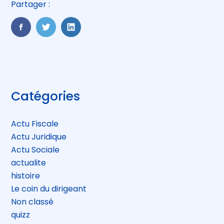
Partager :
FaceBook
Twitter
LinkedIn
Blog
Catégories
sidebar
Actu Fiscale
Actu Juridique
Actu Sociale
actualite
histoire
Le coin du dirigeant
Non classé
quizz