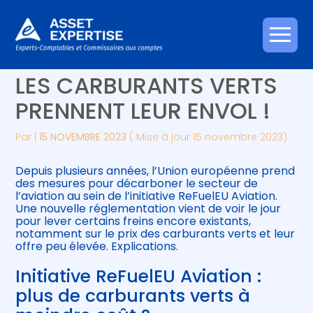
Créer et reprendre une activité
Piloter votre gestion
Aller
SECTEUR DE L’AVIATION :
au
contenu
Gérer votre quotidien
Suivre votre comptabilité
LES CARBURANTS VERTS
PRENNENT LEUR ENVOL !
Piloter votre entreprise
Gérer vos ressources humaines
Par
|
15 NOVEMBRE 2023
( Mise à jour 15 novembre 2023)
Développer votre entreprise
Depuis plusieurs années, l’Union européenne prend
Construire votre patrimoine
des mesures pour décarboner le secteur de
l’aviation au sein de l’initiative ReFuelEU Aviation.
Une nouvelle réglementation vient de voir le jour
Être prêt pour la facturation
pour lever certains freins encore existants,
électronique
notamment sur le prix des carburants verts et leur
offre peu élevée. Explications.
Initiative ReFuelEU Aviation :
plus de carburants verts à