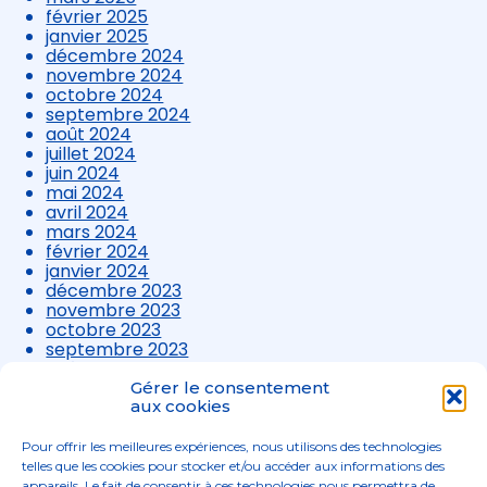
février 2025
janvier 2025
décembre 2024
novembre 2024
octobre 2024
septembre 2024
août 2024
juillet 2024
juin 2024
mai 2024
avril 2024
mars 2024
février 2024
janvier 2024
décembre 2023
novembre 2023
octobre 2023
septembre 2023
août 2023
juillet 2023
Gérer le consentement
juin 2023
aux cookies
mai 2023
avril 2023
Pour offrir les meilleures expériences, nous utilisons des technologies
mars 2023
telles que les cookies pour stocker et/ou accéder aux informations des
appareils. Le fait de consentir à ces technologies nous permettra de