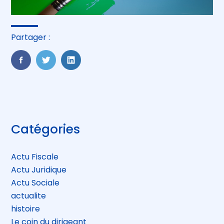
Partager :
FaceBook
Twitter
LinkedIn
Blog
Catégories
sidebar
Actu Fiscale
Actu Juridique
Actu Sociale
actualite
histoire
Le coin du dirigeant