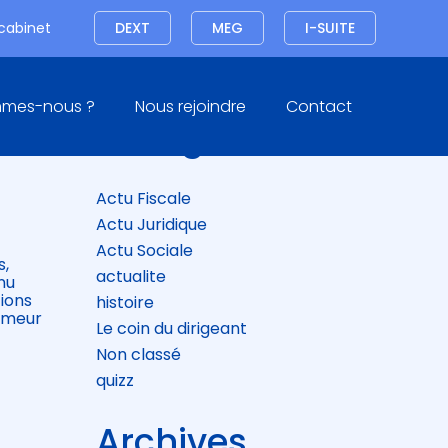
Connexion
 cabinet
DEXT
MEG
I-SUITE
Blog
mmes-nous ?
Nous rejoindre
Contact
sidebar
Catégories
 DU
Actu Fiscale
Actu Juridique
Actu Sociale
s,
actualite
nu
tions
histoire
hômeur
Le coin du dirigeant
Non classé
quizz
Archives