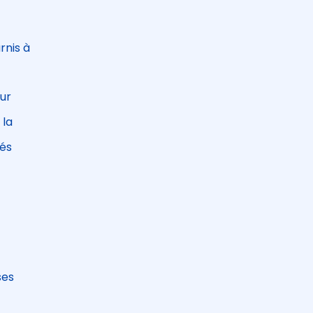
rnis à
eur
à
 la
tés
ses