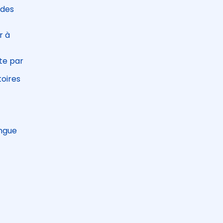
 des
r à
te par
toires
ongue