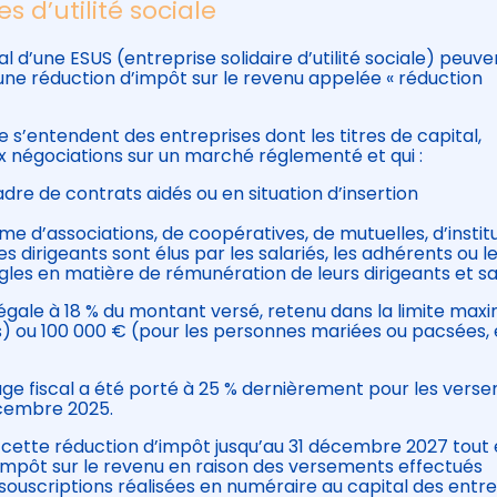
s d’utilité sociale
al d’une ESUS (entreprise solidaire d’utilité sociale) peuve
’une réduction d’impôt sur le revenu appelée « réduction
ale s’entendent des entreprises dont les titres de capital,
aux négociations sur un marché réglementé et qui :
adre de contrats aidés ou en situation d’insertion
orme d’associations, de coopératives, de mutuelles, d’instit
 dirigeants sont élus par les salariés, les adhérents ou l
gles en matière de rémunération de leurs dirigeants et sal
t égale à 18 % du montant versé, retenu dans la limite max
) ou 100 000 € (pour les personnes mariées ou pacsées, 
ge fiscal a été porté à 25 % dernièrement pour les vers
décembre 2025.
é cette réduction d’impôt jusqu’au 31 décembre 2027 tout
’impôt sur le revenu en raison des versements effectués
souscriptions réalisées en numéraire au capital des entre