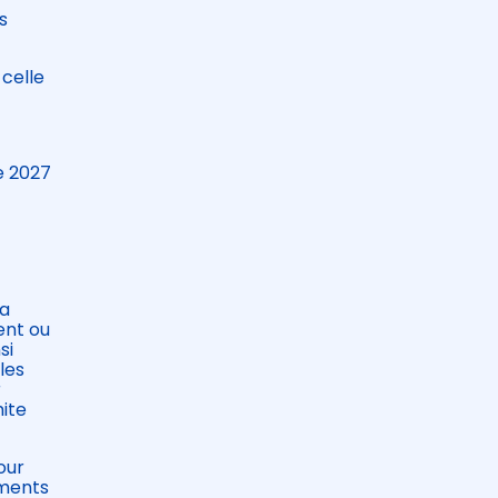
s
celle
e 2027
la
ent ou
si
les
r
mite
our
ements