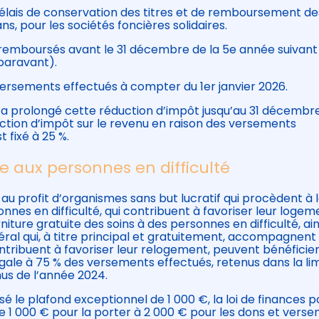
 délais de conservation des titres et de remboursement de
ans, pour les sociétés foncières solidaires.
 remboursés avant le 31 décembre de la 5e année suivant 
paravant).
ersements effectués à compter du 1er janvier 2026.
026 a prolongé cette réduction d’impôt jusqu’au 31 décembr
uction d’impôt sur le revenu en raison des versements
 fixé à 25 %.
e aux personnes en difficulté
 au profit d’organismes sans but lucratif qui procèdent à 
nnes en difficulté, qui contribuent à favoriser leur logem
rniture gratuite des soins à des personnes en difficulté, ain
éral qui, à titre principal et gratuitement, accompagnent 
ntribuent à favoriser leur relogement, peuvent bénéficie
gale à 75 % des versements effectués, retenus dans la li
nus de l’année 2024.
isé le plafond exceptionnel de 1 000 €, la loi de finances p
 de 1 000 € pour la porter à 2 000 € pour les dons et vers