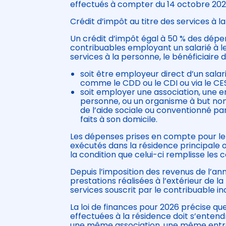
effectués à compter du 14 octobre 202
Crédit d’impôt au titre des services à 
Un crédit d’impôt égal à 50 % des dépe
contribuables employant un salarié à le
services à la personne, le bénéficiaire do
soit être employeur direct d’un salar
comme le CDD ou le CDI ou via le CES
soit employer une association, une e
personne, ou un organisme à but non l
de l’aide sociale ou conventionné pa
faits à son domicile.
Les dépenses prises en compte pour le 
exécutés dans la résidence principale o
la condition que celui-ci remplisse les
Depuis l’imposition des revenus de l’a
prestations réalisées à l’extérieur de 
services souscrit par le contribuable in
La loi de finances pour 2026 précise qu
effectuées à la résidence doit s’entend
une même association, une même entr