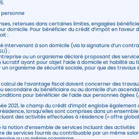
5.
la personne
nses, retenues dans certaines limites, engagées bénéfici
ur domicile. Pour bénéficier du crédit d’impôt en faveur 
it :
ié intervenant à son domicile (via la signature d’un contra
U) ;
ntreprise ou un organisme déclaré proposant des service
ucratif ayant pour objet l’aide à domicile et habilité au t
r un organisme de sécurité sociale, pour que des travaux 
calcul de l’avantage fiscal doivent concerner des travau
u secondaire du bénéficiaire ou au domicile d’un ascenda
 conditions pour bénéficier de l’aide aux personnes âgées 
nnée 2021, le champ du crédit d’impôt englobe également
la résidence, lorsqu’elles sont comprises dans un ensemble
cluant des activités effectuées à résidence (« offre global
e la notion d’ensemble de services incluant des activités
re de services fournis au contribuable par un même salar
eprise ou un même organisme.