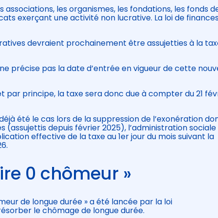
 associations, les organismes, les fondations, les fonds d
cats exerçant une activité non lucrative. La loi de finance
ratives devraient prochainement être assujetties à la ta
6 ne précise pas la date d’entrée en vigueur de cette nouv
et par principe, la taxe sera donc due à compter du 21 fév
éjà été le cas lors de la suppression de l’exonération do
 (assujettis depuis février 2025), l’administration sociale
ication effective de la taxe au 1er jour du mois suivant la
26.
toire 0 chômeur »
meur de longue durée » a été lancée par la loi
à résorber le chômage de longue durée.