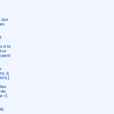
e aux
des
t
s à la
itre
soient
x
nt, à
(APA).
 des
 de
e »).
ié,