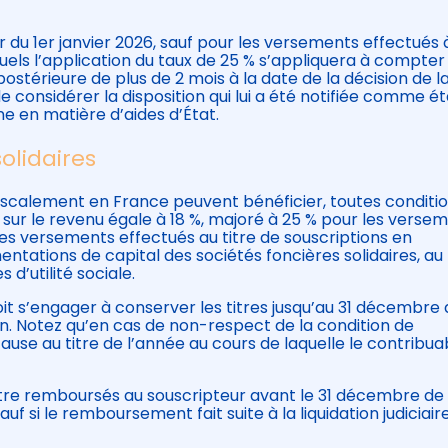
 du 1er janvier 2026, sauf pour les versements effectués 
els l’application du taux de 25 % s’appliquera à compter
postérieure de plus de 2 mois à la date de la décision de l
onsidérer la disposition qui lui a été notifiée comme é
e en matière d’aides d’État.
solidaires
s fiscalement en France peuvent bénéficier, toutes conditi
 sur le revenu égale à 18 %, majoré à 25 % pour les verse
es versements effectués au titre de souscriptions en
entations de capital des sociétés foncières solidaires, au
 d’utilité sociale.
doit s’engager à conserver les titres jusqu’au 31 décembre 
on. Notez qu’en cas de non-respect de la condition de
ause au titre de l’année au cours de laquelle le contribua
tre remboursés au souscripteur avant le 31 décembre de 
auf si le remboursement fait suite à la liquidation judiciair