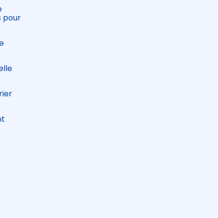
e
s pour
xe
elle
rier
nt