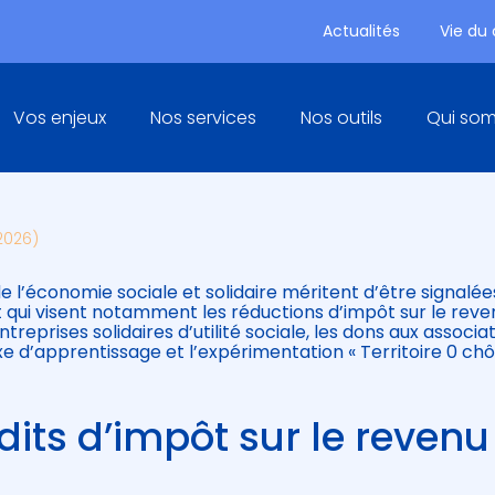
Actualités
Vie du
Principal
Vos enjeux
Nos services
Nos outils
Qui so
MIE SOCIALE ET SOLIDAIRE :
 2026)
 l’économie sociale et solidaire méritent d’être signalée
et qui visent notamment les réductions d’impôt sur le reve
reprises solidaires d’utilité sociale, les dons aux associa
taxe d’apprentissage et l’expérimentation « Territoire 0 c
dits d’impôt sur le revenu