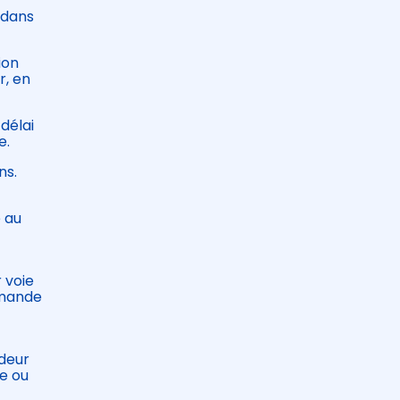
 dans
ion
r, en
délai
e.
ns.
e au
 voie
demande
ndeur
ue ou