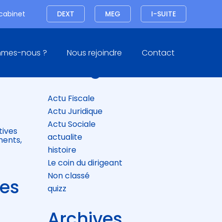
Connexion
 cabinet
DEXT
MEG
I-SUITE
Blog
mmes-nous ?
Nous rejoindre
Contact
sidebar
Catégories
 À
Actu Fiscale
Actu Juridique
Actu Sociale
tives
actualite
ments,
histoire
Le coin du dirigeant
Non classé
res
quizz
Archives