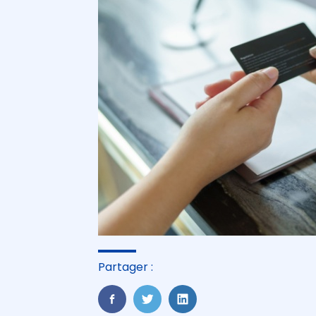
Partager :
FaceBook
Twitter
LinkedIn