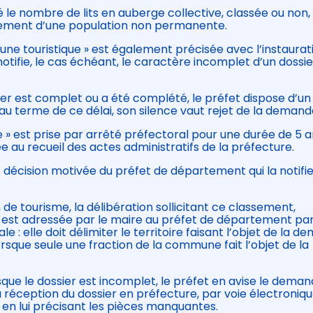
 le nombre de lits en auberge collective, classée ou non,
gement d’une population non permanente.
e touristique » est également précisée avec l’instaurat
notifie, le cas échéant, le caractère incomplet d’un dossie
ier est complet ou a été complété, le préfet dispose d’un 
au terme de ce délai, son silence vaut rejet de la demand
» est prise par arrêté préfectoral pour une durée de 5 a
e au recueil des actes administratifs de la préfecture.
ne décision motivée du préfet de département qui la notifi
n de tourisme, la délibération sollicitant ce classement,
st adressée par le maire au préfet de département par
le : elle doit délimiter le territoire faisant l’objet de la 
sque seule une fraction de la commune fait l’objet de la
orsque le dossier est incomplet, le préfet en avise le dema
 réception du dossier en préfecture, par voie électroniq
 en lui précisant les pièces manquantes.