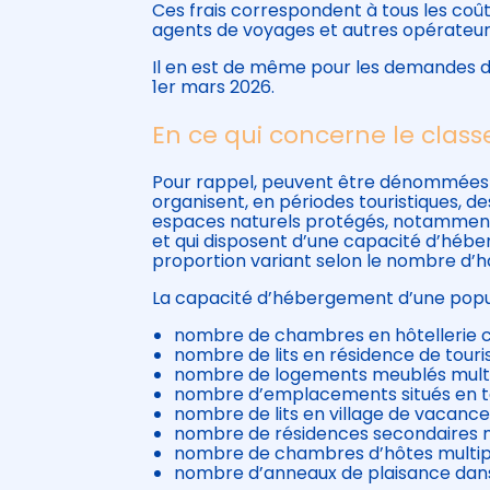
Ces frais correspondent à tous les coû
agents de voyages et autres opérateurs
Il en est de même pour les demandes 
1er mars 2026.
En ce qui concerne le cla
Pour rappel, peuvent être dénommées
organisent, en périodes touristiques, d
espaces naturels protégés, notamment d
et qui disposent d’une capacité d’hé
proportion variant selon le nombre d’
La capacité d’hébergement d’une popul
nombre de chambres en hôtellerie cla
nombre de lits en résidence de touri
nombre de logements meublés multip
nombre d’emplacements situés en ter
nombre de lits en village de vacance
nombre de résidences secondaires mu
nombre de chambres d’hôtes multipli
nombre d’anneaux de plaisance dans l