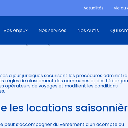
Actualités
Vie du
Principal
Vos enjeux
Nos services
Nos outils
Qui so
SME : QUELQUES NOUVEAUTÉS
)
es à jour juridiques sécurisent les procédures administra
nt les règles de classement des communes et des héberge
des opérateurs de voyages et modifient les conditions
es.
e les locations saisonniè
nière peut s’accompagner du versement d’un acompte ou