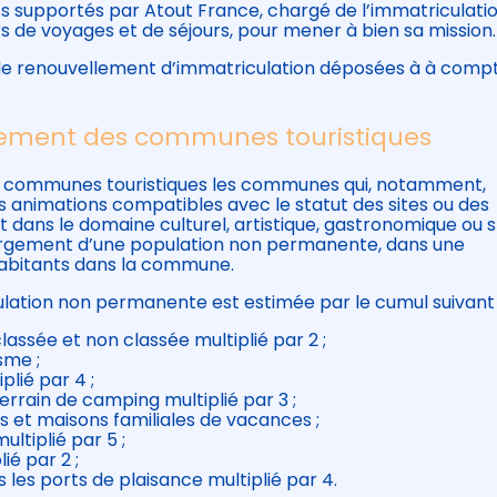
ts supportés par Atout France, chargé de l’immatriculati
 de voyages et de séjours, pour mener à bien sa mission.
de renouvellement d’immatriculation déposées à à comp
ssement des communes touristiques
 communes touristiques les communes qui, notamment,
es animations compatibles avec le statut des sites ou des
ans le domaine culturel, artistique, gastronomique ou sp
bergement d’une population non permanente, dans une
habitants dans la commune.
ation non permanente est estimée par le cumul suivant 
ssée et non classée multiplié par 2 ;
sme ;
lié par 4 ;
rain de camping multiplié par 3 ;
s et maisons familiales de vacances ;
ltiplié par 5 ;
é par 2 ;
es ports de plaisance multiplié par 4.