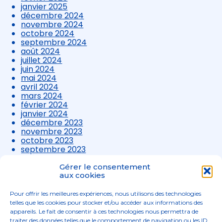
janvier 2025
décembre 2024
novembre 2024
octobre 2024
septembre 2024
août 2024
juillet 2024
juin 2024
mai 2024
avril 2024
mars 2024
février 2024
janvier 2024
décembre 2023
novembre 2023
octobre 2023
septembre 2023
août 2023
juillet 2023
Gérer le consentement
juin 2023
aux cookies
mai 2023
avril 2023
Pour offrir les meilleures expériences, nous utilisons des technologies
mars 2023
telles que les cookies pour stocker et/ou accéder aux informations des
appareils. Le fait de consentir à ces technologies nous permettra de
traiter des données telles que le comportement de navigation ou les ID