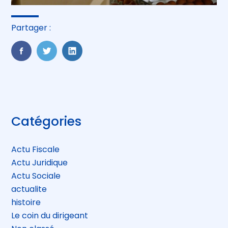
Partager :
FaceBook
Twitter
LinkedIn
Blog
Catégories
sidebar
Actu Fiscale
Actu Juridique
Actu Sociale
actualite
histoire
Le coin du dirigeant