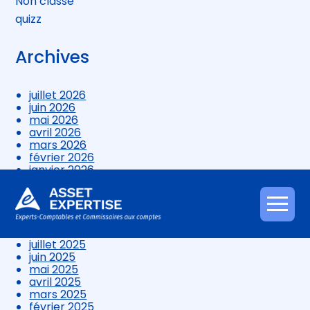
Non classé
quizz
Archives
juillet 2026
juin 2026
mai 2026
avril 2026
mars 2026
février 2026
janvier 2026
décembre 2025
novembre 2025
octobre 2025
Aller
septembre 2025
au
août 2025
contenu
juillet 2025
juin 2025
mai 2025
avril 2025
mars 2025
février 2025