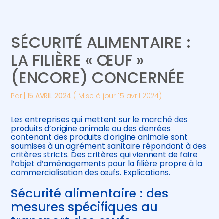
Créer et reprendre une activité
Piloter votre gestion
SÉCURITÉ ALIMENTAIRE :
Gérer votre quotidien
Suivre votre comptabilité
LA FILIÈRE « ŒUF »
(ENCORE) CONCERNÉE
Piloter votre entreprise
Gérer vos ressources humaines
Par
|
15 AVRIL 2024
( Mise à jour 15 avril 2024)
Développer votre entreprise
Les entreprises qui mettent sur le marché des
Construire votre patrimoine
produits d’origine animale ou des denrées
contenant des produits d’origine animale sont
soumises à un agrément sanitaire répondant à des
Être prêt pour la facturation
critères stricts. Des critères qui viennent de faire
électronique
l’objet d’aménagements pour la filière propre à la
commercialisation des œufs. Explications.
Sécurité alimentaire : des
mesures spécifiques au