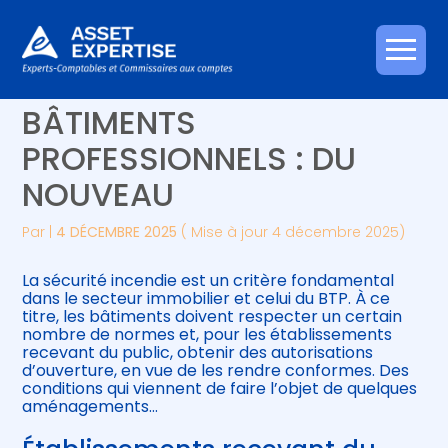
Créer et reprendre une activité
Piloter votre gestion
Aller
SÉCURITÉ INCENDIE DES
au
contenu
Gérer votre quotidien
Suivre votre comptabilité
BÂTIMENTS
PROFESSIONNELS : DU
Piloter votre entreprise
Gérer vos ressources humaines
NOUVEAU
Développer votre entreprise
Par
|
4 DÉCEMBRE 2025
( Mise à jour 4 décembre 2025)
Construire votre patrimoine
La sécurité incendie est un critère fondamental
dans le secteur immobilier et celui du BTP. À ce
Être prêt pour la facturation
titre, les bâtiments doivent respecter un certain
électronique
nombre de normes et, pour les établissements
recevant du public, obtenir des autorisations
d’ouverture, en vue de les rendre conformes. Des
conditions qui viennent de faire l’objet de quelques
aménagements…