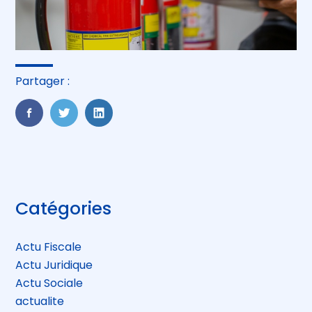
Partager :
FaceBook
Twitter
LinkedIn
Blog
Catégories
sidebar
Actu Fiscale
Actu Juridique
Actu Sociale
actualite