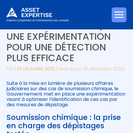
Créer et reprendre une activité
Piloter votre gestion
Aller
SOUMISSION CHIMIQUE :
au
contenu
Gérer votre quotidien
Suivre votre comptabilité
UNE EXPÉRIMENTATION
POUR UNE DÉTECTION
Piloter votre entreprise
Gérer vos ressources humaines
PLUS EFFICACE
Développer votre entreprise
Par
|
29 DÉCEMBRE 2025
( Mise à jour 29 décembre 2025)
Construire votre patrimoine
Suite à la mise en lumière de plusieurs affaires
judiciaires sur des cas de soumission chimique, le
Être prêt pour la facturation
Gouvernement met en place une expérimentation
électronique
visant à optimiser l’identification de ces cas par
des mesures de dépistage.
Soumission chimique : la prise
en charge des dépistages