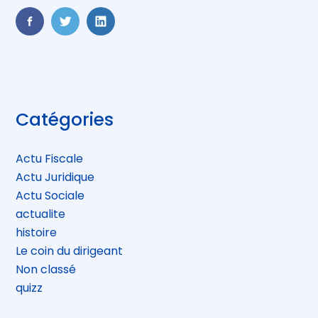
FaceBook
Twitter
LinkedIn
Blog
Catégories
sidebar
Actu Fiscale
Actu Juridique
Actu Sociale
actualite
histoire
Le coin du dirigeant
Non classé
quizz