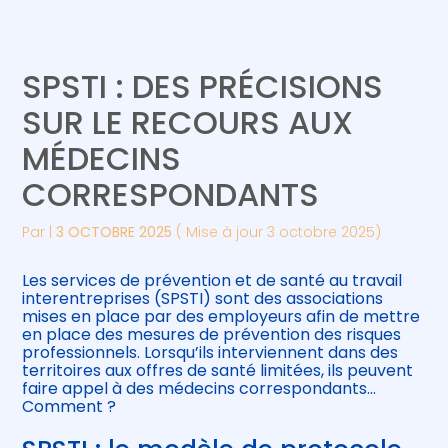
Créer et reprendre une activité
Piloter votre gestion
SPSTI : DES PRÉCISIONS
Gérer votre quotidien
Suivre votre comptabilité
SUR LE RECOURS AUX
MÉDECINS
Piloter votre entreprise
Gérer vos ressources humaines
CORRESPONDANTS
Développer votre entreprise
Par
|
3 OCTOBRE 2025
( Mise à jour 3 octobre 2025)
Construire votre patrimoine
Les services de prévention et de santé au travail
interentreprises (SPSTI) sont des associations
Être prêt pour la facturation
mises en place par des employeurs afin de mettre
électronique
en place des mesures de prévention des risques
professionnels. Lorsqu’ils interviennent dans des
territoires aux offres de santé limitées, ils peuvent
faire appel à des médecins correspondants…
Comment ?