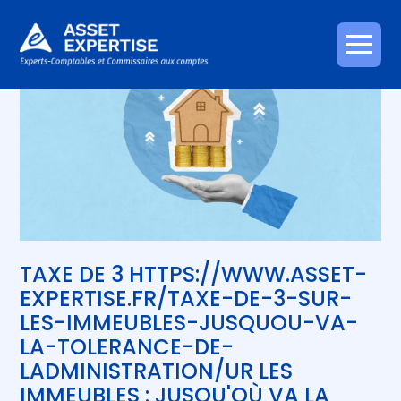
Créer et reprendre une activité
Piloter votre gestion
Aller
au
contenu
Gérer votre quotidien
Suivre votre comptabilité
Piloter votre entreprise
Gérer vos ressources humaines
Développer votre entreprise
Construire votre patrimoine
TAXE DE 3 HTTPS://WWW.ASSET-
Être prêt pour la facturation
électronique
EXPERTISE.FR/TAXE-DE-3-SUR-
LES-IMMEUBLES-JUSQUOU-VA-
LA-TOLERANCE-DE-
LADMINISTRATION/UR LES
IMMEUBLES : JUSQU'OÙ VA LA