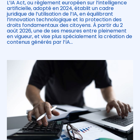
L’IA Act, ou règlement européen sur l’intelligence
artificielle, adopté en 2024, établit un cadre
juridique de l’utilisation de l’IA, en équilibrant
l’innovation technologique et la protection des
droits fondamentaux des citoyens. À partir du 2
août 2026, une de ses mesures entre pleinement
en vigueur, et vise plus spécialement la création de
contenus générés par l’IA…