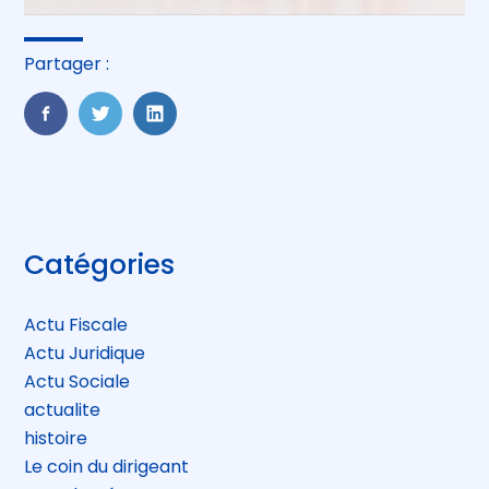
Partager :
FaceBook
Twitter
LinkedIn
Blog
Catégories
sidebar
Actu Fiscale
Actu Juridique
Actu Sociale
actualite
histoire
Le coin du dirigeant