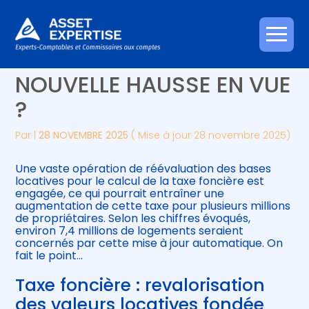
Créer et reprendre une activité
Piloter votre gestion
Aller
TAXE FONCIÈRE :
au
contenu
Gérer votre quotidien
Suivre votre comptabilité
NOUVELLE HAUSSE EN VUE
?
Piloter votre entreprise
Gérer vos ressources humaines
Par
|
28 NOVEMBRE 2025
( Mise à jour 28 novembre 2025)
Développer votre entreprise
Une vaste opération de réévaluation des bases
Construire votre patrimoine
locatives pour le calcul de la taxe foncière est
engagée, ce qui pourrait entraîner une
augmentation de cette taxe pour plusieurs millions
Être prêt pour la facturation
de propriétaires. Selon les chiffres évoqués,
électronique
environ 7,4 millions de logements seraient
concernés par cette mise à jour automatique. On
fait le point…
Taxe foncière : revalorisation
des valeurs locatives fondée