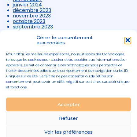
janvier 2024
décembre 2023
novembre 2023
octobre 2023
septembre 2023
août 2023
juillet 2023
Gérer le consentement
juin 2023
aux cookies
mai 2023
avril 2023
Pour offrir les meilleures expériences, nous utilisons des technologies
mars 2023
telles que les cookies pour stocker et/ou accéder aux informations des
appareils. Le fait de consentir à ces technologies nous permettra de
traiter des données telles que le comportement de navigation ou les ID
uniques sur ce site. Le fait de ne pas consentir ou de retirer son
consentement peut avoir un effet négatif sur certaines caractéristiques
et fonctions.
Footer
Accepter
02 96 52 68 68
Linkedin
Principale
Refuser
Footer
MENTIONS LÉGALES
Voir les préférences
PLAN DU SITE