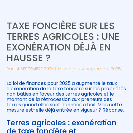
Créer et reprendre une activité
Piloter votre gestion
TAXE FONCIÈRE SUR LES
Gérer votre quotidien
Suivre votre comptabilité
TERRES AGRICOLES : UNE
EXONÉRATION DÉJÀ EN
Piloter votre entreprise
Gérer vos ressources humaines
HAUSSE ?
Développer votre entreprise
Par
|
4 SEPTEMBRE 2025
( Mise à jour 4 septembre 2025)
Construire votre patrimoine
La loi de finances pour 2025 a augmenté le taux
d’exonération de la taxe foncière sur les propriétés
Être prêt pour la facturation
non bâties en faveur des terres agricoles et le
électronique
montant de la rétrocession aux preneurs des
terres quand elles sont données à bail. Mais cette
mesure est-elle déjà entrée en vigueur ? Réponse…
Terres agricoles : exonération
de taxe foncière et