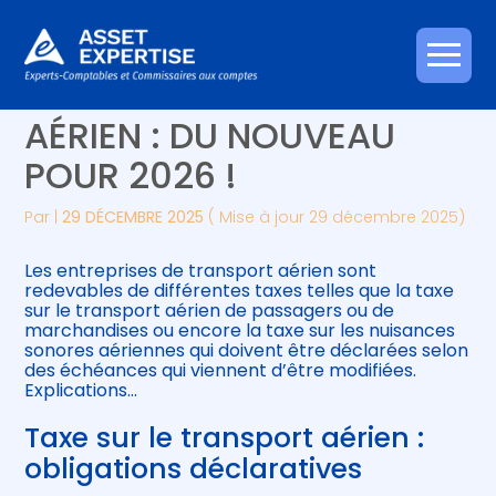
Créer et reprendre une activité
Piloter votre gestion
Aller
TAXE SUR LE TRANSPORT
au
contenu
Gérer votre quotidien
Suivre votre comptabilité
AÉRIEN : DU NOUVEAU
POUR 2026 !
Piloter votre entreprise
Gérer vos ressources humaines
Par
|
29 DÉCEMBRE 2025
( Mise à jour 29 décembre 2025)
Développer votre entreprise
Les entreprises de transport aérien sont
Construire votre patrimoine
redevables de différentes taxes telles que la taxe
sur le transport aérien de passagers ou de
marchandises ou encore la taxe sur les nuisances
Être prêt pour la facturation
sonores aériennes qui doivent être déclarées selon
électronique
des échéances qui viennent d’être modifiées.
Explications…
Taxe sur le transport aérien :
obligations déclaratives