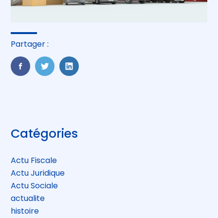
Partager :
FaceBook
Twitter
LinkedIn
Blog
Catégories
sidebar
Actu Fiscale
Actu Juridique
Actu Sociale
actualite
histoire