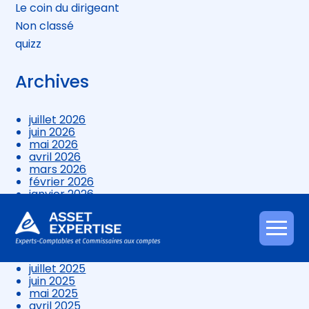
Le coin du dirigeant
Non classé
quizz
Archives
juillet 2026
juin 2026
mai 2026
avril 2026
mars 2026
février 2026
janvier 2026
décembre 2025
novembre 2025
octobre 2025
Aller
septembre 2025
au
août 2025
contenu
juillet 2025
juin 2025
mai 2025
avril 2025