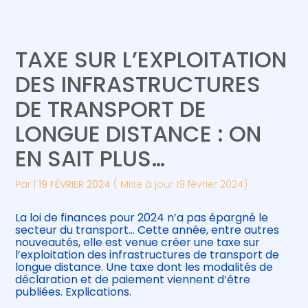
Créer et reprendre une activité
Piloter votre gestion
TAXE SUR L’EXPLOITATION
Gérer votre quotidien
Suivre votre comptabilité
DES INFRASTRUCTURES
DE TRANSPORT DE
Piloter votre entreprise
Gérer vos ressources humaines
LONGUE DISTANCE : ON
Développer votre entreprise
EN SAIT PLUS…
Construire votre patrimoine
Par
|
19 FÉVRIER 2024
( Mise à jour 19 février 2024)
Être prêt pour la facturation
La loi de finances pour 2024 n’a pas épargné le
électronique
secteur du transport… Cette année, entre autres
nouveautés, elle est venue créer une taxe sur
l’exploitation des infrastructures de transport de
longue distance. Une taxe dont les modalités de
déclaration et de paiement viennent d’être
publiées. Explications.