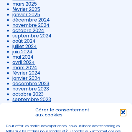
mars 2025
février 2025
janvier 2025
décembre 2024
novembre 2024
octobre 2024
septembre 2024
août 2024
juillet 2024
juin 2024
mai 2024
avril 2024
mars 2024
février 2024
janvier 2024
décembre 2023
novembre 2023
octobre 2023
septembre 2023
août 2023
juillet 2023
Gérer le consentement
juin 2023
aux cookies
mai 2023
avril 2023
Pour offrir les meilleures expériences, nous utilisons des technologies
mars 2023
telles que les cookies pour stocker et/ou accéder aux informations des