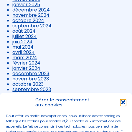
janvier 2025
décembre 2024
novembre 2024
octobre 2024
septembre 2024
août 2024
juillet 2024
juin 2024
mai 2024
avril 2024
mars 2024
février 2024
janvier 2024
décembre 2023
novembre 2023
octobre 2023
septembre 2023
août 2023
juillet 2023
Gérer le consentement
juin 2023
aux cookies
mai 2023
avril 2023
Pour offrir les meilleures expériences, nous utilisons des technologies
mars 2023
telles que les cookies pour stocker et/ou accéder aux informations des
appareils. Le fait de consentir à ces technologies nous permettra de
traiter des données telles que le comportement de navigation ou les ID