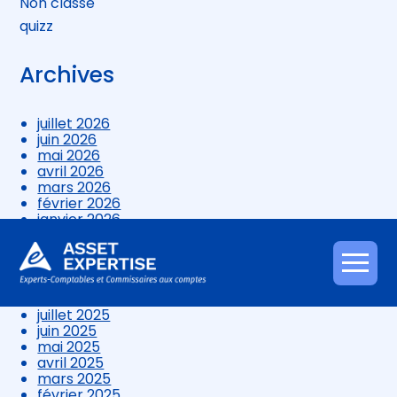
Non classé
quizz
Archives
juillet 2026
juin 2026
mai 2026
avril 2026
mars 2026
février 2026
janvier 2026
décembre 2025
novembre 2025
octobre 2025
Aller
septembre 2025
au
août 2025
contenu
juillet 2025
juin 2025
mai 2025
avril 2025
mars 2025
février 2025