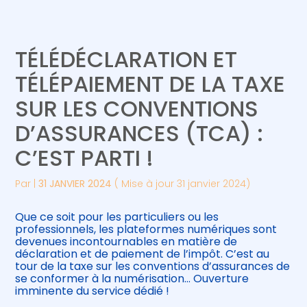
Créer et reprendre une activité
Piloter votre gestion
TÉLÉDÉCLARATION ET
Gérer votre quotidien
Suivre votre comptabilité
TÉLÉPAIEMENT DE LA TAXE
SUR LES CONVENTIONS
Piloter votre entreprise
Gérer vos ressources humaines
D’ASSURANCES (TCA) :
Développer votre entreprise
C’EST PARTI !
Construire votre patrimoine
Par
|
31 JANVIER 2024
( Mise à jour 31 janvier 2024)
Être prêt pour la facturation
Que ce soit pour les particuliers ou les
électronique
professionnels, les plateformes numériques sont
devenues incontournables en matière de
déclaration et de paiement de l’impôt. C’est au
tour de la taxe sur les conventions d’assurances de
se conformer à la numérisation… Ouverture
imminente du service dédié !