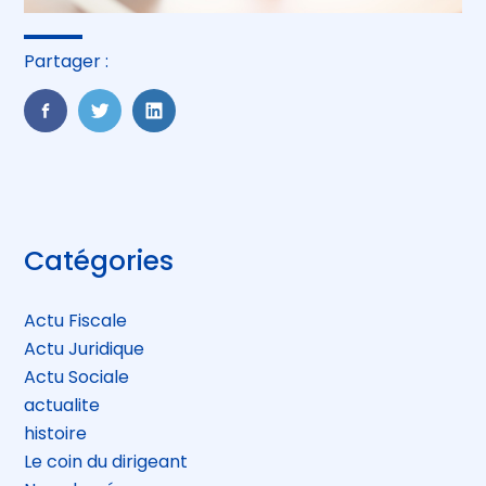
Partager :
FaceBook
Twitter
LinkedIn
Blog
Catégories
sidebar
Actu Fiscale
Actu Juridique
Actu Sociale
actualite
histoire
Le coin du dirigeant