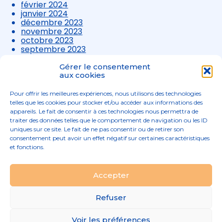
février 2024
janvier 2024
décembre 2023
novembre 2023
octobre 2023
septembre 2023
août 2023
juillet 2023
Gérer le consentement
juin 2023
aux cookies
mai 2023
avril 2023
Pour offrir les meilleures expériences, nous utilisons des technologies
mars 2023
telles que les cookies pour stocker et/ou accéder aux informations des
appareils. Le fait de consentir à ces technologies nous permettra de
traiter des données telles que le comportement de navigation ou les ID
uniques sur ce site. Le fait de ne pas consentir ou de retirer son
consentement peut avoir un effet négatif sur certaines caractéristiques
et fonctions.
Footer
Accepter
02 96 52 68 68
Linkedin
Principale
Refuser
Footer
MENTIONS LÉGALES
Voir les préférences