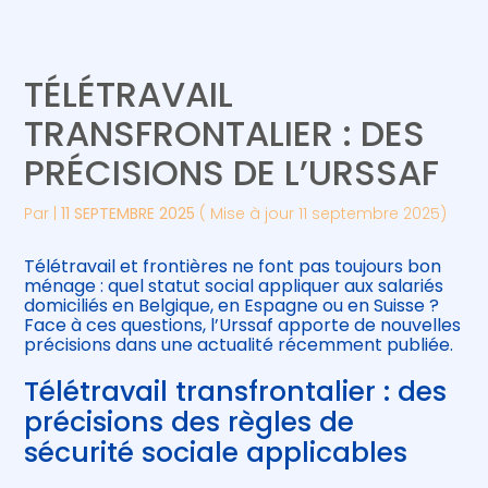
Créer et reprendre une activité
Piloter votre gestion
TÉLÉTRAVAIL
Gérer votre quotidien
Suivre votre comptabilité
TRANSFRONTALIER : DES
PRÉCISIONS DE L’URSSAF
Piloter votre entreprise
Gérer vos ressources humaines
Par
|
11 SEPTEMBRE 2025
( Mise à jour 11 septembre 2025)
Développer votre entreprise
Télétravail et frontières ne font pas toujours bon
Construire votre patrimoine
ménage : quel statut social appliquer aux salariés
domiciliés en Belgique, en Espagne ou en Suisse ?
Face à ces questions, l’Urssaf apporte de nouvelles
Être prêt pour la facturation
précisions dans une actualité récemment publiée.
électronique
Télétravail transfrontalier : des
précisions des règles de
sécurité sociale applicables