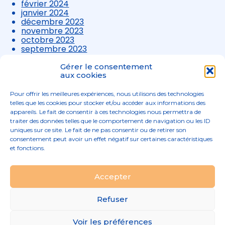
février 2024
janvier 2024
décembre 2023
novembre 2023
octobre 2023
septembre 2023
août 2023
juillet 2023
Gérer le consentement
juin 2023
aux cookies
mai 2023
avril 2023
Pour offrir les meilleures expériences, nous utilisons des technologies
mars 2023
telles que les cookies pour stocker et/ou accéder aux informations des
appareils. Le fait de consentir à ces technologies nous permettra de
traiter des données telles que le comportement de navigation ou les ID
uniques sur ce site. Le fait de ne pas consentir ou de retirer son
consentement peut avoir un effet négatif sur certaines caractéristiques
et fonctions.
Footer
Accepter
02 96 52 68 68
Linkedin
Principale
Refuser
Footer
MENTIONS LÉGALES
Voir les préférences