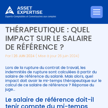
Créer et reprendre une activité
Piloter votre gestion
Aller
TEMPS PARTIEL
au
contenu
Gérer votre quotidien
Suivre votre comptabilité
THÉRAPEUTIQUE : QUEL
IMPACT SUR LE SALAIRE
Piloter votre entreprise
Gérer vos ressources humaines
DE RÉFÉRENCE ?
Développer votre entreprise
Par
|
26 JUIN 2024
( Mise à jour 26 juin 2024)
Construire votre patrimoine
Lors de la rupture du contrat de travail, les
indemnités de rupture sont calculées à partir du
Être prêt pour la facturation
salaire de référence du salarié. Mais alors, quel
électronique
impact doit avoir le mi-temps thérapeutique sur le
calcul de ce salaire de référence ? Réponse du
juge…
Le salaire de référence doit-il
tenir compte du mi-temps