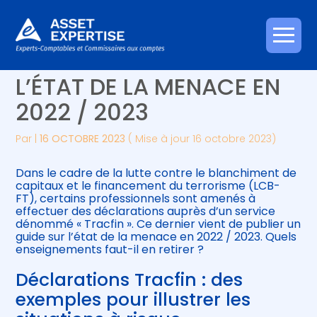
Créer et reprendre une activité
Piloter votre gestion
Aller
TRACFIN : UN POINT SUR
au
contenu
Gérer votre quotidien
Suivre votre comptabilité
L’ÉTAT DE LA MENACE EN
2022 / 2023
Piloter votre entreprise
Gérer vos ressources humaines
Par
|
16 OCTOBRE 2023
( Mise à jour 16 octobre 2023)
Développer votre entreprise
Dans le cadre de la lutte contre le blanchiment de
Construire votre patrimoine
capitaux et le financement du terrorisme (LCB-
FT), certains professionnels sont amenés à
effectuer des déclarations auprès d’un service
Être prêt pour la facturation
dénommé « Tracfin ». Ce dernier vient de publier un
électronique
guide sur l’état de la menace en 2022 / 2023. Quels
enseignements faut-il en retirer ?
Déclarations Tracfin : des
exemples pour illustrer les