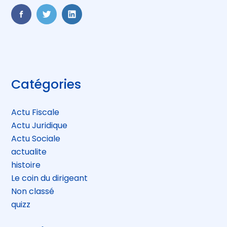
FaceBook
Twitter
LinkedIn
Blog
Catégories
sidebar
Actu Fiscale
Actu Juridique
Actu Sociale
actualite
histoire
Le coin du dirigeant
Non classé
quizz