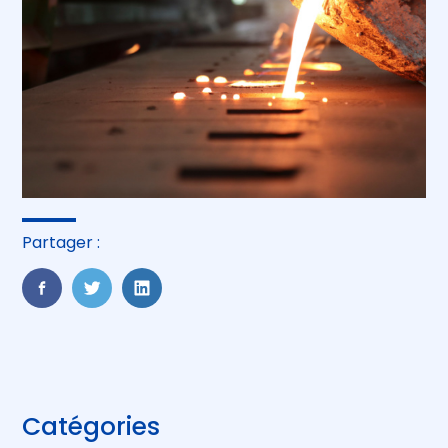
Partager :
FaceBook
Twitter
LinkedIn
Blog
Catégories