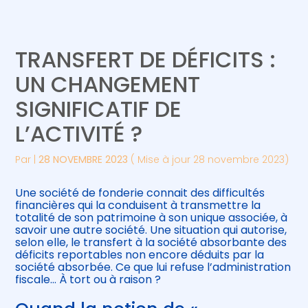
Créer et reprendre une activité
Piloter votre gestion
TRANSFERT DE DÉFICITS :
Gérer votre quotidien
Suivre votre comptabilité
UN CHANGEMENT
SIGNIFICATIF DE
Piloter votre entreprise
Gérer vos ressources humaines
L’ACTIVITÉ ?
Développer votre entreprise
Par
|
28 NOVEMBRE 2023
( Mise à jour 28 novembre 2023)
Construire votre patrimoine
Une société de fonderie connait des difficultés
financières qui la conduisent à transmettre la
Être prêt pour la facturation
totalité de son patrimoine à son unique associée, à
électronique
savoir une autre société. Une situation qui autorise,
selon elle, le transfert à la société absorbante des
déficits reportables non encore déduits par la
société absorbée. Ce que lui refuse l’administration
fiscale… À tort ou à raison ?