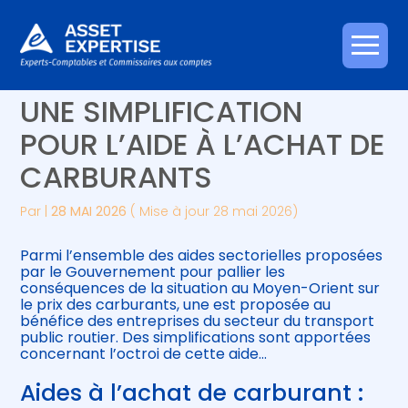
Créer et reprendre une activité
Piloter votre gestion
Aller
TRANSPORT ROUTIER :
au
contenu
Gérer votre quotidien
Suivre votre comptabilité
UNE SIMPLIFICATION
POUR L’AIDE À L’ACHAT DE
Piloter votre entreprise
Gérer vos ressources humaines
CARBURANTS
Développer votre entreprise
Par
|
28 MAI 2026
( Mise à jour 28 mai 2026)
Construire votre patrimoine
Parmi l’ensemble des aides sectorielles proposées
par le Gouvernement pour pallier les
Être prêt pour la facturation
conséquences de la situation au Moyen-Orient sur
électronique
le prix des carburants, une est proposée au
bénéfice des entreprises du secteur du transport
public routier. Des simplifications sont apportées
concernant l’octroi de cette aide…
Aides à l’achat de carburant :