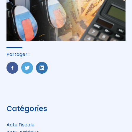
Partager :
FaceBook
Twitter
LinkedIn
Blog
Catégories
sidebar
Actu Fiscale