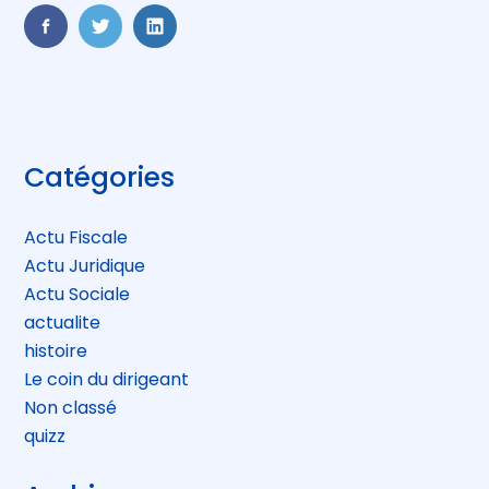
FaceBook
Twitter
LinkedIn
Blog
Catégories
sidebar
Actu Fiscale
Actu Juridique
Actu Sociale
actualite
histoire
Le coin du dirigeant
Non classé
quizz