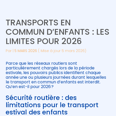
Créer et reprendre une activité
Piloter votre gestion
TRANSPORTS EN
Gérer votre quotidien
Suivre votre comptabilité
COMMUN D’ENFANTS : LES
LIMITES POUR 2026
Piloter votre entreprise
Gérer vos ressources humaines
Par
|
5 MARS 2026
( Mise à jour 5 mars 2026)
Développer votre entreprise
Parce que les réseaux routiers sont
Construire votre patrimoine
particulièrement chargés lors de la période
estivale, les pouvoirs publics identifient chaque
année une ou plusieurs journées durant lesquelles
Être prêt pour la facturation
le transport en commun d’enfants est interdit.
électronique
Qu’en est-il pour 2026 ?
Sécurité routière : des
limitations pour le transport
estival des enfants