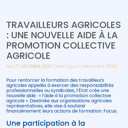
Créer et reprendre une activité
Piloter votre gestion
TRAVAILLEURS AGRICOLES
Gérer votre quotidien
Suivre votre comptabilité
: UNE NOUVELLE AIDE À LA
PROMOTION COLLECTIVE
Piloter votre entreprise
Gérer vos ressources humaines
AGRICOLE
Développer votre entreprise
Par
|
17 DÉCEMBRE 2025
( Mise à jour 17 décembre 2025)
Construire votre patrimoine
Pour renforcer la formation des travailleurs
agricoles appelés à exercer des responsabilités
Être prêt pour la facturation
professionnelles ou syndicales, l’État crée une
électronique
nouvelle aide : « l’aide à la promotion collective
agricole ». Destinée aux organisations agricoles
représentatives, elle vise à soutenir
financièrement leurs actions de formation. Focus.
Une participation à la