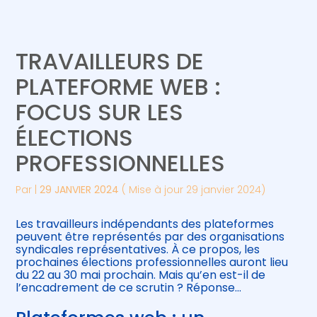
Créer et reprendre une activité
Piloter votre gestion
TRAVAILLEURS DE
Gérer votre quotidien
Suivre votre comptabilité
PLATEFORME WEB :
FOCUS SUR LES
Piloter votre entreprise
Gérer vos ressources humaines
ÉLECTIONS
Développer votre entreprise
PROFESSIONNELLES
Construire votre patrimoine
Par
|
29 JANVIER 2024
( Mise à jour 29 janvier 2024)
Être prêt pour la facturation
Les travailleurs indépendants des plateformes
électronique
peuvent être représentés par des organisations
syndicales représentatives. À ce propos, les
prochaines élections professionnelles auront lieu
du 22 au 30 mai prochain. Mais qu’en est-il de
l’encadrement de ce scrutin ? Réponse…