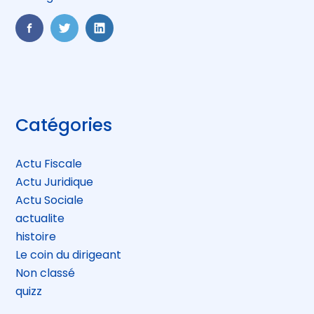
FaceBook
Twitter
LinkedIn
Blog
Catégories
sidebar
Actu Fiscale
Actu Juridique
Actu Sociale
actualite
histoire
Le coin du dirigeant
Non classé
quizz