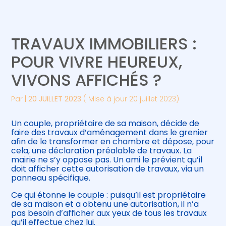
Créer et reprendre une activité
Piloter votre gestion
TRAVAUX IMMOBILIERS :
Gérer votre quotidien
Suivre votre comptabilité
POUR VIVRE HEUREUX,
VIVONS AFFICHÉS ?
Piloter votre entreprise
Gérer vos ressources humaines
Par
|
20 JUILLET 2023
( Mise à jour 20 juillet 2023)
Développer votre entreprise
Un couple, propriétaire de sa maison, décide de
Construire votre patrimoine
faire des travaux d’aménagement dans le grenier
afin de le transformer en chambre et dépose, pour
cela, une déclaration préalable de travaux. La
Être prêt pour la facturation
mairie ne s’y oppose pas. Un ami le prévient qu’il
électronique
doit afficher cette autorisation de travaux, via un
panneau spécifique.
Ce qui étonne le couple : puisqu’il est propriétaire
de sa maison et a obtenu une autorisation, il n’a
pas besoin d’afficher aux yeux de tous les travaux
qu’il effectue chez lui.