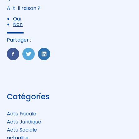
A-t-il raison ?
Oui
Non
Partager :
FaceBook
Twitter
LinkedIn
Blog
Catégories
sidebar
Actu Fiscale
Actu Juridique
Actu Sociale
actualite