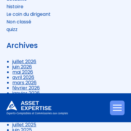
histoire
Le coin du dirigeant
Non classé
quizz
Archives
juillet 2026
juin 2026
mai 2026
avril 2026
mars 2026
février 2026
janvier 2026
décembre 2025
novembre 2025
octobre 2025
Aller
septembre 2025
au
août 2025
contenu
juillet 2025
juin 2025