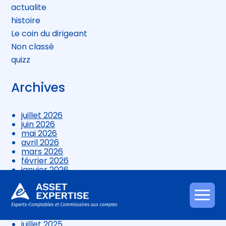
actualite
histoire
Le coin du dirigeant
Non classé
quizz
Archives
juillet 2026
juin 2026
mai 2026
avril 2026
mars 2026
février 2026
janvier 2026
décembre 2025
novembre 2025
octobre 2025
Aller
septembre 2025
au
août 2025
contenu
juillet 2025