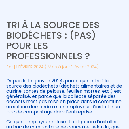
Créer et reprendre une activité
Piloter votre gestion
TRI À LA SOURCE DES
Gérer votre quotidien
Suivre votre comptabilité
BIODÉCHETS : (PAS)
POUR LES
Piloter votre entreprise
Gérer vos ressources humaines
PROFESSIONNELS ?
Développer votre entreprise
Par
|
1 FÉVRIER 2024
( Mise à jour 1 février 2024)
Construire votre patrimoine
Depuis le 1er janvier 2024, parce que le tri à la
source des biodéchets (déchets alimentaires et de
Être prêt pour la facturation
cuisine, tontes de pelouse, feuilles mortes, etc.) est
électronique
généralisé, et parce que la collecte séparée des
déchets n’est pas mise en place dans la commune,
un salarié demande à son employeur d’installer un
bac de compostage dans l’entreprise.
Ce que l’employeur refuse : l’obligation d’installer
un bac de compostage ne concerne, selon lui, que