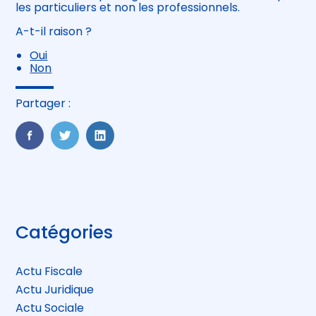
les particuliers et non les professionnels.
A-t-il raison ?
Oui
Non
Partager :
FaceBook
Twitter
LinkedIn
Blog
Catégories
sidebar
Actu Fiscale
Actu Juridique
Actu Sociale