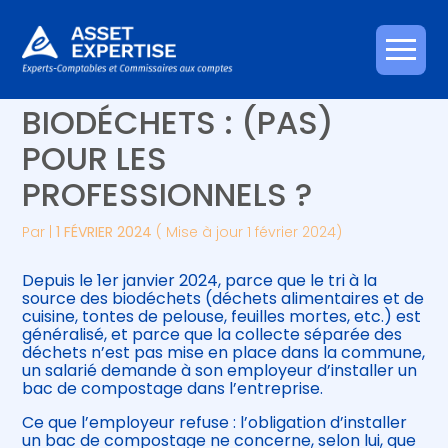
Créer et reprendre une activité
Piloter votre gestion
Aller
TRI À LA SOURCE DES
au
contenu
Gérer votre quotidien
Suivre votre comptabilité
BIODÉCHETS : (PAS)
POUR LES
Piloter votre entreprise
Gérer vos ressources humaines
PROFESSIONNELS ?
Développer votre entreprise
Par
|
1 FÉVRIER 2024
( Mise à jour 1 février 2024)
Construire votre patrimoine
Depuis le 1er janvier 2024, parce que le tri à la
source des biodéchets (déchets alimentaires et de
Être prêt pour la facturation
cuisine, tontes de pelouse, feuilles mortes, etc.) est
électronique
généralisé, et parce que la collecte séparée des
déchets n’est pas mise en place dans la commune,
un salarié demande à son employeur d’installer un
bac de compostage dans l’entreprise.
Ce que l’employeur refuse : l’obligation d’installer
un bac de compostage ne concerne, selon lui, que