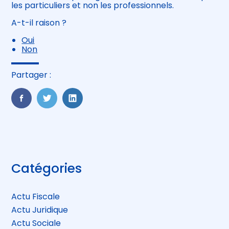
les particuliers et non les professionnels.
A-t-il raison ?
Oui
Non
Partager :
FaceBook
Twitter
LinkedIn
Blog
Catégories
sidebar
Actu Fiscale
Actu Juridique
Actu Sociale