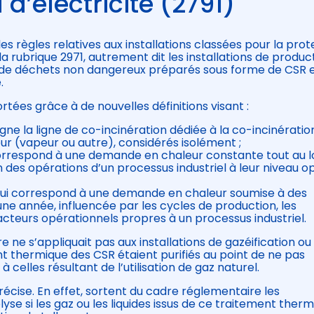
 d’électricité (2791)
s règles relatives aux installations classées pour la prot
a rubrique 2971, autrement dit les installations de produc
tir de déchets non dangereux préparés sous forme de CSR 
.
tées grâce à de nouvelles définitions visant :
signe la ligne de co-incinération dédiée à la co-incinératio
eur (vapeur ou autre), considérés isolément ;
 correspond à une demande en chaleur constante tout au 
 des opérations d’un processus industriel à leur niveau o
 qui correspond à une demande en chaleur soumise à des
une année, influencée par les cycles de production, les
facteurs opérationnels propres à un processus industriel.
 ne s’appliquait pas aux installations de gazéification ou
ent thermique des CSR étaient purifiés au point de ne pas
 celles résultant de l’utilisation de gaz naturel.
récise. En effet, sortent du cadre réglementaire les
lyse si les gaz ou les liquides issus de ce traitement ther