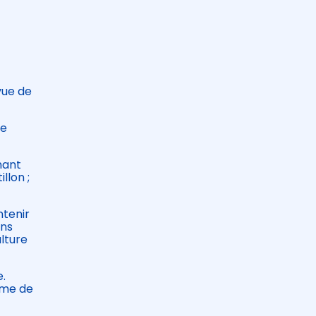
vue de
ue
enant
llon ;
ntenir
ins
ulture
e.
rme de