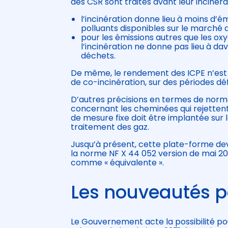
des CSR sont traités avant leur incinérat
l’incinération donne lieu à moins d’
polluants disponibles sur le marché qu
pour les émissions autres que les oxy
l’incinération ne donne pas lieu à da
déchets.
De même, le rendement des ICPE n’est p
de co-incinération, sur des périodes déf
D’autres précisions en termes de norme
concernant les cheminées qui rejettent
de mesure fixe doit être implantée sur l
traitement des gaz.
Jusqu’à présent, cette plate-forme de
la norme NF X 44 052 version de mai 20
comme « équivalente ».
Les nouveautés p
Le Gouvernement acte la possibilité po