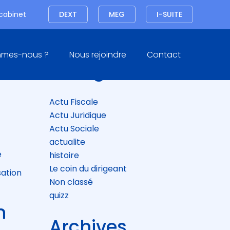
Connexion
 cabinet
DEXT
MEG
I-SUITE
Blog
mmes-nous ?
Nous rejoindre
Contact
sidebar
Catégories
Actu Fiscale
Actu Juridique
Actu Sociale
actualite
e
histoire
Le coin du dirigeant
sation
Non classé
quizz
n
Archives