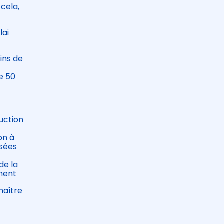
 cela,
lai
ins de
de 50
duction
on à
ssées
de la
ement
naître