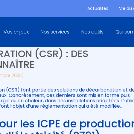
Actualités
Vie du
Principal
Vos enjeux
Nos services
Nos outils
Qui so
ÉPARATION DE COMBUSTIBLES
RATION (CSR) : DES
NNAÎTRE
embre 2025)
on (CSR) font partie des solutions de décarbonation et d
eux. Concrètement, ces derniers sont mis en forme puis
ie ou en chaleur, dans des installations adaptées. L’utili
ont l’objet d’une réglementation qui a été modifiée…
our les ICPE de productio