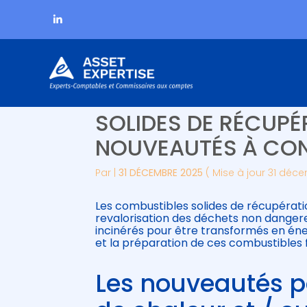
Subheader
Aller
UTILISATION ET PR
au
contenu
SOLIDES DE RÉCUPÉ
NOUVEAUTÉS À CO
Par
|
31 DÉCEMBRE 2025
( Mise à jour 31 déc
Les combustibles solides de récupérati
revalorisation des déchets non danger
incinérés pour être transformés en énerg
et la préparation de ces combustibles f
Les nouveautés p