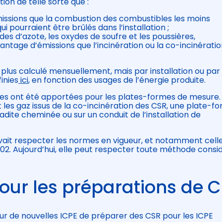
ion de telle sorte que :
émissions que la combustion des combustibles les moins
i pourraient être brûlés dans l’installation ;
des d’azote, les oxydes de soufre et les poussières,
vantage d’émissions que l’incinération ou la co-incinérati
lus calculé mensuellement, mais par installation ou par 
inies
ici
, en fonction des usages de l’énergie produite.
s ont été apportées pour les plates-formes de mesure. A
 les gaz issus de la co-incinération des CSR, une plate-f
adite cheminée ou sur un conduit de l’installation de
vait respecter les normes en vigueur, et notamment cell
02. Aujourd’hui, elle peut respecter toute méthode consi
our les préparations de 
ur de nouvelles ICPE de préparer des CSR pour les ICPE