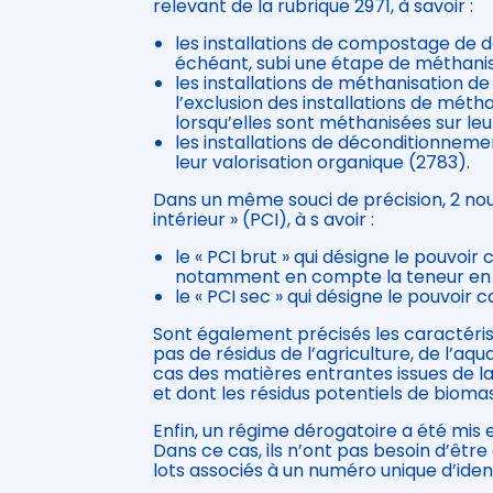
relevant de la rubrique 2971, à savoir :
les installations de compostage de 
échéant, subi une étape de méthanis
les installations de méthanisation d
l’exclusion des installations de mét
lorsqu’elles sont méthanisées sur leu
les installations de déconditionnemen
leur valorisation organique (2783).
Dans un même souci de précision, 2 nouve
intérieur » (PCI), à s avoir :
le « PCI brut » qui désigne le pouvoir 
notamment en compte la teneur en hu
le « PCI sec » qui désigne le pouvoir 
Sont également précisés les caractérist
pas de résidus de l’agriculture, de l’aqu
cas des matières entrantes issues de la
et dont les résidus potentiels de bioma
Enfin, un régime dérogatoire a été mis 
Dans ce cas, ils n’ont pas besoin d’êt
lots associés à un numéro unique d’ident