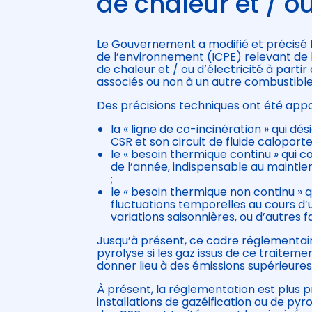
de chaleur et / ou
Le Gouvernement a modifié et précisé le
de l’environnement (ICPE) relevant de l
de chaleur et / ou d’électricité à par
associés ou non à un autre combustible
Des précisions techniques ont été appor
la « ligne de co-incinération » qui dé
CSR et son circuit de fluide caloport
le « besoin thermique continu » qui
de l’année, indispensable au maintien
;
le « besoin thermique non continu »
fluctuations temporelles au cours d’
variations saisonnières, ou d’autres 
Jusqu’à présent, ce cadre réglementaire
pyrolyse si les gaz issus de ce traitem
donner lieu à des émissions supérieures à
À présent, la réglementation est plus p
installations de gazéification ou de pyro