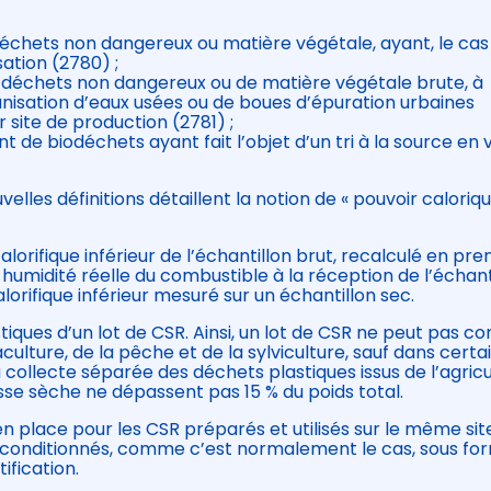
déchets non dangereux ou matière végétale, ayant, le cas
ation (2780) ;
e déchets non dangereux ou de matière végétale brute, à
hanisation d’eaux usées ou de boues d’épuration urbaines
r site de production (2781) ;
t de biodéchets ayant fait l’objet d’un tri à la source en 
lles définitions détaillent la notion de « pouvoir caloriq
calorifique inférieur de l’échantillon brut, recalculé en pr
midité réelle du combustible à la réception de l’échanti
calorifique inférieur mesuré sur un échantillon sec.
iques d’un lot de CSR. Ainsi, un lot de CSR ne peut pas co
aculture, de la pêche et de la sylviculture, sauf dans certa
 collecte séparée des déchets plastiques issus de l’agric
sse sèche ne dépassent pas 15 % du poids total.
en place pour les CSR préparés et utilisés sur le même sit
re conditionnés, comme c’est normalement le cas, sous fo
ification.