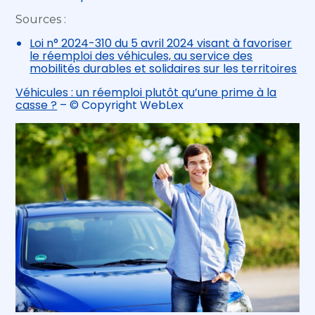
Sources :
Loi n° 2024-310 du 5 avril 2024 visant à favoriser
le réemploi des véhicules, au service des
mobilités durables et solidaires sur les territoires
Véhicules : un réemploi plutôt qu’une prime à la
casse ?
– © Copyright WebLex