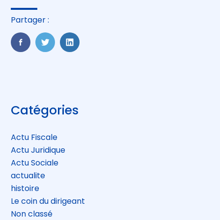
Partager :
FaceBook
Twitter
LinkedIn
Blog
Catégories
sidebar
Actu Fiscale
Actu Juridique
Actu Sociale
actualite
histoire
Le coin du dirigeant
Non classé