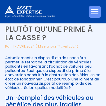
Créer et reprendre une activité
Piloter votre gestion
Aller
VÉHICULES : UN RÉEMPLOI
au
contenu
Gérer votre quotidien
Suivre votre comptabilité
PLUTÔT QU’UNE PRIME À
LA CASSE ?
Piloter votre entreprise
Gérer vos ressources humaines
Par
|
17 AVRIL 2024
( Mise à jour 17 avril 2024)
Développer votre entreprise
Actuellement, un dispositif d’aide financière
Construire votre patrimoine
permet le retrait de la circulation de véhicules
polluants en favorisant l’achat de voitures peu
polluantes. Sauf que ce dispositif de prime à la
Être prêt pour la facturation
conversion conduit à la destruction de véhicules en
électronique
état de fonctionner. C’est pourquoi une loi vient de
créer un nouveau dispositif de réemploi de ces
véhicules. Selon quelles modalités ?
Un réemploi des véhicules au
bénéfice des plus fragiles