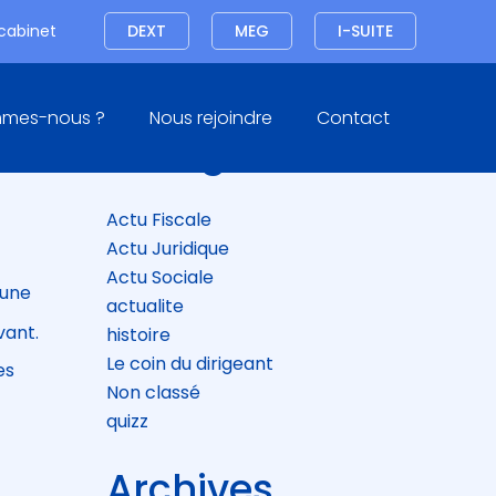
Connexion
 cabinet
DEXT
MEG
I-SUITE
Blog
mmes-nous ?
Nous rejoindre
Contact
sidebar
Catégories
ION
Actu Fiscale
Actu Juridique
Actu Sociale
 une
actualite
vant.
histoire
Le coin du dirigeant
es
Non classé
quizz
Archives