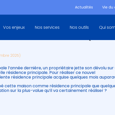
Actualités
Vie du
Principal
Vos enjeux
Nos services
Nos outils
Qui so
NCE PRINCIPALE : UNE QUEST
embre 2025)
pale l’année dernière, un propriétaire jette son dévolu sur
lle résidence principale. Pour réaliser ce nouvel
édente résidence principale acquise quelques mois aupara
upé cette maison comme résidence principale que quelqu
ation sur la plus-value qu’il va certainement réaliser ?