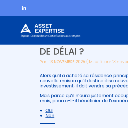
Subheader
Aller
VENTE DE LA RÉSIDE
au
contenu
DE DÉLAI ?
Par
|
13 NOVEMBRE 2025
( Mise à jour 13 nov
Alors qu’il a acheté sa résidence princi
nouvelle maison qu’il destine à sa nouve
investissement, il doit vendre sa préc
Mais parce qu’il n’aura justement occ
mois, pourra-t-il bénéficier de l’exonér
Oui
Non