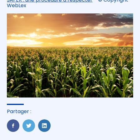
WebLex
Partager :
FaceBook
Twitter
LinkedIn