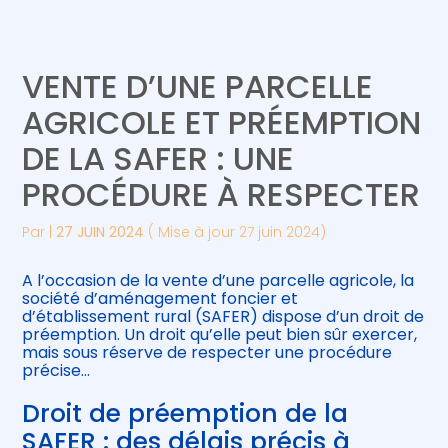
Créer et reprendre une activité
Piloter votre gestion
VENTE D’UNE PARCELLE
Gérer votre quotidien
Suivre votre comptabilité
AGRICOLE ET PRÉEMPTION
DE LA SAFER : UNE
Piloter votre entreprise
Gérer vos ressources humaines
PROCÉDURE À RESPECTER
Développer votre entreprise
Par
|
27 JUIN 2024
( Mise à jour 27 juin 2024)
Construire votre patrimoine
A l’occasion de la vente d’une parcelle agricole, la
société d’aménagement foncier et
Être prêt pour la facturation
d’établissement rural (SAFER) dispose d’un droit de
électronique
préemption. Un droit qu’elle peut bien sûr exercer,
mais sous réserve de respecter une procédure
précise…
Droit de préemption de la
SAFER : des délais précis à