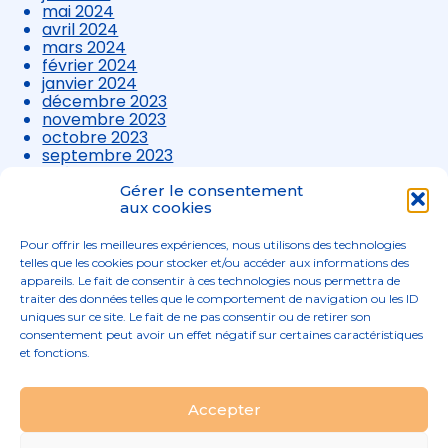
mai 2024
avril 2024
mars 2024
février 2024
janvier 2024
décembre 2023
novembre 2023
octobre 2023
septembre 2023
août 2023
juillet 2023
Gérer le consentement
juin 2023
aux cookies
mai 2023
avril 2023
Pour offrir les meilleures expériences, nous utilisons des technologies
mars 2023
telles que les cookies pour stocker et/ou accéder aux informations des
appareils. Le fait de consentir à ces technologies nous permettra de
traiter des données telles que le comportement de navigation ou les ID
uniques sur ce site. Le fait de ne pas consentir ou de retirer son
consentement peut avoir un effet négatif sur certaines caractéristiques
et fonctions.
Footer
Accepter
02 96 52 68 68
Linkedin
Principale