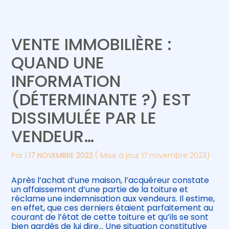
Créer et reprendre une activité
Piloter votre gestion
VENTE IMMOBILIÈRE :
Gérer votre quotidien
Suivre votre comptabilité
QUAND UNE
INFORMATION
Piloter votre entreprise
Gérer vos ressources humaines
(DÉTERMINANTE ?) EST
Développer votre entreprise
DISSIMULÉE PAR LE
VENDEUR…
Construire votre patrimoine
Par
|
17 NOVEMBRE 2023
( Mise à jour 17 novembre 2023)
Être prêt pour la facturation
électronique
Après l’achat d’une maison, l’acquéreur constate
un affaissement d’une partie de la toiture et
réclame une indemnisation aux vendeurs. Il estime,
en effet, que ces derniers étaient parfaitement au
courant de l’état de cette toiture et qu’ils se sont
bien gardés de lui dire… Une situation constitutive