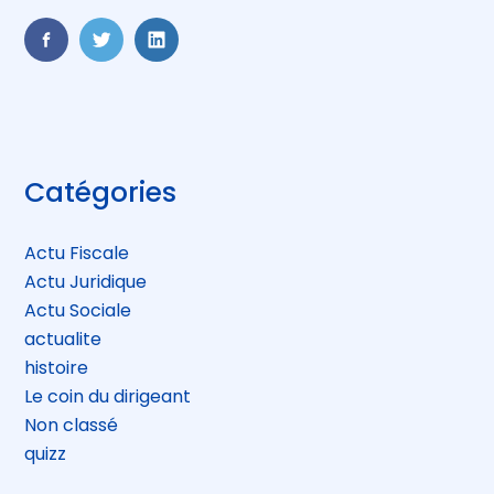
FaceBook
Twitter
LinkedIn
Blog
Catégories
sidebar
Actu Fiscale
Actu Juridique
Actu Sociale
actualite
histoire
Le coin du dirigeant
Non classé
quizz