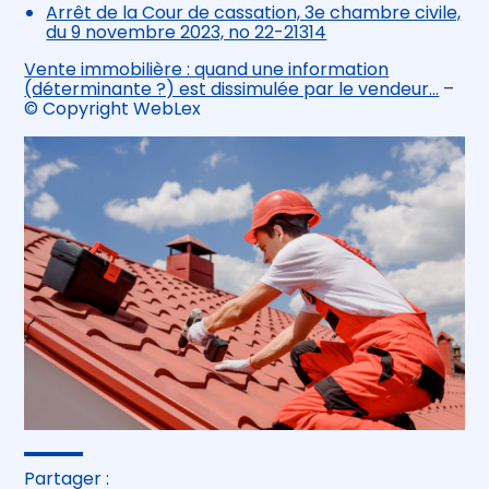
Arrêt de la Cour de cassation, 3e chambre civile,
du 9 novembre 2023, no 22-21314
Vente immobilière : quand une information
(déterminante ?) est dissimulée par le vendeur…
–
© Copyright WebLex
Partager :